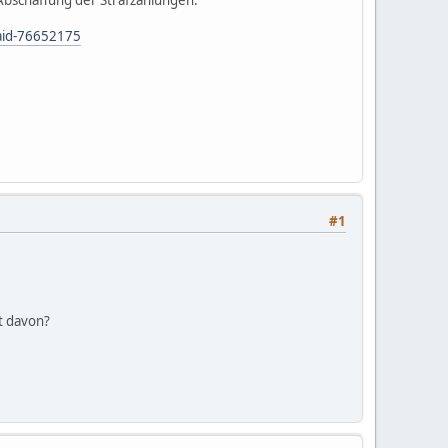
_aid-76652175
#1
t davon?