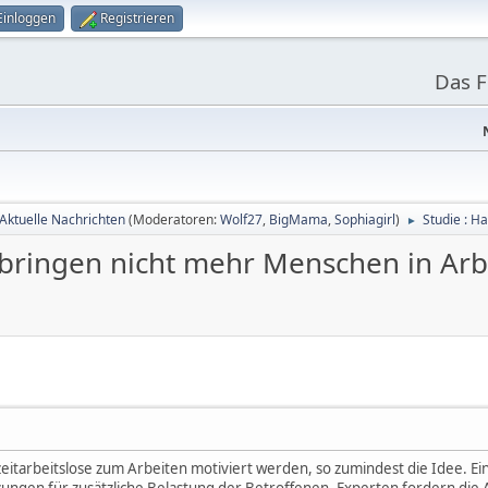
Einloggen
Registrieren
Das 
Aktuelle Nachrichten
(Moderatoren:
Wolf27
,
BigMama
,
Sophiagirl
)
Studie : H
►
 bringen nicht mehr Menschen in Arb
1
eitarbeitslose zum Arbeiten motiviert werden, so zumindest die Idee. Eine 
ngen für zusätzliche Belastung der Betroffenen. Experten fordern die 