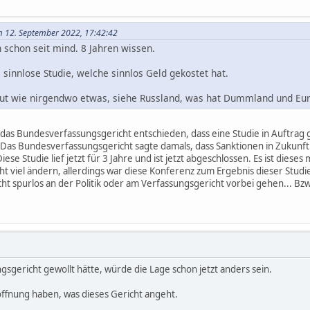
m 12. September 2022, 17:42:42
schon seit mind. 8 Jahren wissen.
sinnlose Studie, welche sinnlos Geld gekostet hat.
gut wie nirgendwo etwas, siehe Russland, was hat Dummland und Eur
at das Bundesverfassungsgericht entschieden, dass eine Studie in Auftra
. Das Bundesverfassungsgericht sagte damals, dass Sanktionen in Zuku
iese Studie lief jetzt für 3 Jahre und ist jetzt abgeschlossen. Es ist dieses
cht viel ändern, allerdings war diese Konferenz zum Ergebnis dieser Stu
cht spurlos an der Politik oder am Verfassungsgericht vorbei gehen... B
gericht gewollt hätte, würde die Lage schon jetzt anders sein.
 Hoffnung haben, was dieses Gericht angeht.