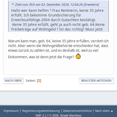
Zitat von: Elch am 02. Dezember 2024, 12:04:26
[Erweitern]
Hallo wer kann helfen ? Frau Rentnerin, keine 35 Jahre
erfüllt. Ich bekomme Grundsicherung für
Erwerbsunfähige.2004 durch Gutachten bestätigt.
Keine 35 Jahre erfüllt, geht ja auch nicht geb. 64.Keine
Freibeträge auf Wohngeld ? Ist das richtig? Muss jetzt
Wohngeld zurück zahlen. Ist das richtig? MfG Elch
Warum kann man, geb. 64, keine 35 Jahre erfüllen, versteh ich
nicht. Aber wenn die Wohngeldbehörde entschieden hat, dass
etwas zurück zu zahlen ist, und es deshalb ist, weil zu viel
Einkommen, was ist denn jetzt die Frage?
Seiten
1
NACH OBEN
BENUTZER-AKTIONEN
|
|
|
Impressum
Registrierungsvereinbarung
Datenschutzrichtlinie
Nach oben ▲
,
SMF 2.1.7 © 2026
Simple Machines