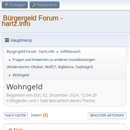
Einloggen
Registrieren
Bürgergeld Forum -
hartz.info
Hauptmenü
Bürgergeld Forum - hartz.info
Hilfebereich
►
Fragen und Antworten zu anderen Sozialleistungen
►
(Moderatoren:
Ottokar
,
Wolf27
,
BigMama
,
Sophiagirl
)
Wohngeld
►
Wohngeld
Begonnen von Elch, 02. Dezember 2024, 12:04:26
0 Mitglieder und 1 Gast betrachten dieses Thema.
Seiten
1
NACH UNTEN
BENUTZER-AKTIONEN