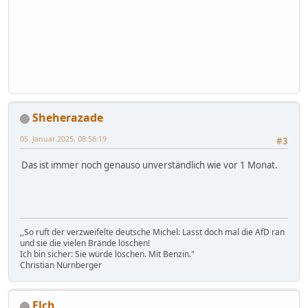
zurück zahlen sollst. Am besten das Schreiben der WG-
Stelle (anonymisiert) hier rein stellen.
So wäre das nur ein rumgerate.
Sheherazade
05. Januar 2025, 08:56:19
#3
Das ist immer noch genauso unverständlich wie vor 1 Monat.
,,So ruft der verzweifelte deutsche Michel: Lasst doch mal die AfD ran
und sie die vielen Brände löschen!
Ich bin sicher: Sie würde löschen. Mit Benzin."
Christian Nürnberger
Elch