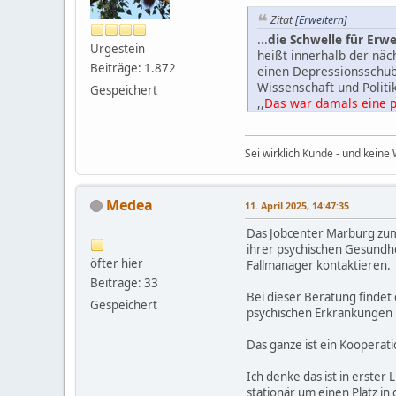
Zitat
[Erweitern]
...
die Schwelle für Erwe
Urgestein
heißt innerhalb der nä
Beiträge: 1.872
einen Depressionsschub 
Wissenschaft und Politik
Gespeichert
,,
Das war damals eine po
durch diese geringe Sch
Sozialsystemen parkt, h
Sei wirklich Kunde - und keine 
Medea
11. April 2025, 14:47:35
Das Jobcenter Marburg zum 
ihrer psychischen Gesundhe
öfter hier
Fallmanager kontaktieren.
Beiträge: 33
Bei dieser Beratung findet
Gespeichert
psychischen Erkrankungen
Das ganze ist ein Koopera
Ich denke das ist in erster 
stationär um einen Platz 