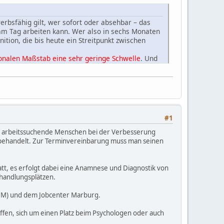
erbsfähig gilt, wer sofort oder absehbar – das
am Tag arbeiten kann. Wer also in sechs Monaten
ition, die bis heute ein Streitpunkt zwischen
ionalen Maßstab eine sehr geringe Schwelle
. Und
tlich noch arbeiten können, in anderen
eme in dieses SGB-II-System hineingeholt".
#1
oll arbeitssuchende Menschen bei der Verbesserung
ch behandelt. Zur Terminvereinbarung muss man seinen
att, es erfolgt dabei eine Anamnese und Diagnostik von
handlungsplätzen.
KGM) und dem Jobcenter Marburg.
chaffen, sich um einen Platz beim Psychologen oder auch