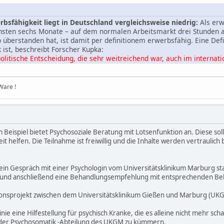
rbsfähigkeit liegt in Deutschland vergleichsweise niedrig:
Als erw
chsten sechs Monate – auf dem normalen Arbeitsmarkt drei Stunden 
überstanden hat, ist damit per definitionem erwerbsfähig. Eine Defin
 ist, beschreibt Forscher Kupka:
litische Entscheidung, die sehr weitreichend war, auch im internat
welle, mit der man vermeiden wollte, dass man Menschen, die eigen
at man sich eben auch viele gesundheitliche Probleme, soziale Probl
Ware !
Beispiel bietet Psychosoziale Beratung mit Lotsenfunktion an. Diese s
it helfen. Die Teilnahme ist freiwillig und die Inhalte werden vertrauli
 ein Gespräch mit einer Psychologin vom Universitätsklinikum Marburg st
 und anschließend eine Behandlungsempfehlung mit entsprechenden Be
tionsprojekt zwischen dem Universitätsklinikum Gießen und Marburg (U
Linie eine Hilfestellung für psychisch Kranke, die es alleine nicht mehr s
in der Psychosomatik -Abteilung des UKGM zu kümmern.