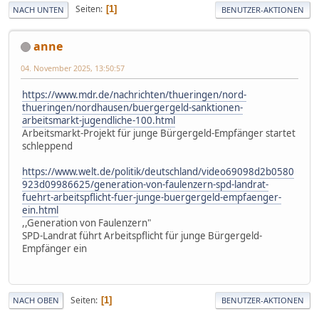
Seiten
1
NACH UNTEN
BENUTZER-AKTIONEN
anne
04. November 2025, 13:50:57
https://www.mdr.de/nachrichten/thueringen/nord-
thueringen/nordhausen/buergergeld-sanktionen-
arbeitsmarkt-jugendliche-100.html
Arbeitsmarkt-Projekt für junge Bürgergeld-Empfänger startet
schleppend
https://www.welt.de/politik/deutschland/video69098d2b0580
923d09986625/generation-von-faulenzern-spd-landrat-
fuehrt-arbeitspflicht-fuer-junge-buergergeld-empfaenger-
ein.html
,,Generation von Faulenzern"
SPD-Landrat führt Arbeitspflicht für junge Bürgergeld-
Empfänger ein
Seiten
1
NACH OBEN
BENUTZER-AKTIONEN