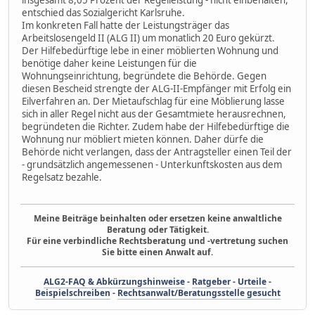
entschied das Sozialgericht Karlsruhe.
Im konkreten Fall hatte der Leistungsträger das
Arbeitslosengeld II (ALG II) um monatlich 20 Euro gekürzt.
Der Hilfebedürftige lebe in einer möblierten Wohnung und
benötige daher keine Leistungen für die
Wohnungseinrichtung, begründete die Behörde. Gegen
diesen Bescheid strengte der ALG-II-Empfänger mit Erfolg ein
Eilverfahren an. Der Mietaufschlag für eine Möblierung lasse
sich in aller Regel nicht aus der Gesamtmiete herausrechnen,
begründeten die Richter. Zudem habe der Hilfebedürftige die
Wohnung nur möbliert mieten können. Daher dürfe die
Behörde nicht verlangen, dass der Antragsteller einen Teil der
- grundsätzlich angemessenen - Unterkunftskosten aus dem
Regelsatz bezahle.
Meine Beiträge beinhalten oder ersetzen keine anwaltliche
Beratung oder Tätigkeit.
Für eine verbindliche Rechtsberatung und -vertretung suchen
Sie bitte einen Anwalt auf.
ALG2-FAQ & Abkürzungshinweise
-
Ratgeber
-
Urteile
-
Beispielschreiben
-
Rechtsanwalt/Beratungsstelle gesucht