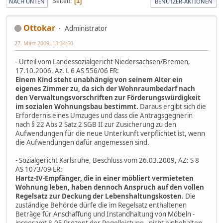
Seiten
1
NACH UNTEN
BENUTZER-AKTIONEN
Ottokar
Administrator
27. März 2009, 13:34:50
- Urteil vom Landessozialgericht Niedersachsen/Bremen,
17.10.2006, Az. L 6 AS 556/06 ER:
Einem Kind steht unabhängig von seinem Alter ein
eigenes Zimmer zu, da sich der Wohnraumbedarf nach
den Verwaltungsvorschriften zur Förderungswürdigkeit
im sozialen Wohnungsbau bestimmt.
Daraus ergibt sich die
Erfordernis eines Umzuges und dass die Antragsgegnerin
nach § 22 Abs 2 Satz 2 SGB II zur Zusicherung zu den
Aufwendungen für die neue Unterkunft verpflichtet ist, wenn
die Aufwendungen dafür angemessen sind.
- Sozialgericht Karlsruhe, Beschluss vom 26.03.2009, AZ: S 8
AS 1073/09 ER:
Hartz-IV-Empfänger, die in einer möbliert vermieteten
Wohnung leben, haben dennoch Anspruch auf den vollen
Regelsatz zur Deckung der Lebenshaltungskosten.
Die
zuständige Behörde dürfe die im Regelsatz enthaltenen
Beträge für Anschaffung und Instandhaltung von Möbeln -
insgesamt 8,05 Prozent der Regelleistung - nicht einbehalten,