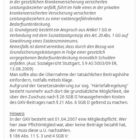
in der gesetzlichen Krankenversicherung versicherten
Leistungsbezieher anfällt, führt im Falle eines in der privaten
krankenversicherten Versicherung versicherten
Leistungsbeziehers zu einer existenzgefährdenden
Bedarfsunterdeckung.
Lt. Grundgesetz besteht ein Anspruch aus Artikel 1 GG in
Verbindung mit dem Sozialstaatsprinzip des Art. 20 Abs. 1 GG auf
Gewährung eines Existenzminimums.
Keinesfalls ist damit vereinbar, dass durch den Bezug von
Grundsicherungsleistungen in Folge einer gesetzlich
vorgegebenen Bedarfsunterdeckung monatlich Schulden
anfallen.
(Aus: Sozialgericht Stuttgart, S 9 AS 5003/09 ER,
13.08.2009)
Man sollte also die Übernahme der tatsächlichen Beitragshöhe
einfordern, notfalls mittels Klage.
Aufgrund der Gesetzesänderung zur sog. "Härtefallregelung"
besteht nunmehr auch dort die grundsätzliche Möglichkeit, die
über den Zuschuss nach § 26 SGB II hinausgehenden Kosten
des GKV-Beitrages nach § 21 Abs. 6 SGB II geltend zu machen.
Hinweis
In der GKV besteht seit 01.04.2007 eine Mitgliedspflicht. Wer
hier zwar Pflichtmitglied war, aber keine Beiträge bezahlt hat,
der muss diese u.U. nachzahlen.
§ 186 Abs. 11 S. 3 und 4 SGB V: