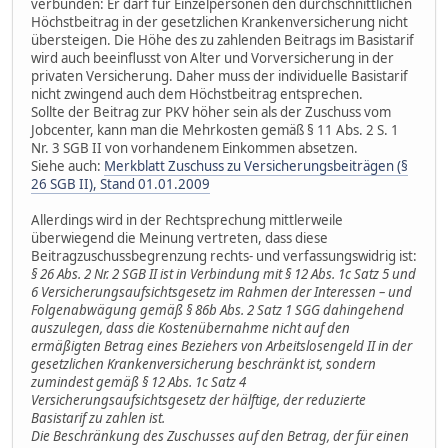
verbunden: Er darf für Einzelpersonen den durchschnittlichen
Höchstbeitrag in der gesetzlichen Krankenversicherung nicht
übersteigen. Die Höhe des zu zahlenden Beitrags im Basistarif
wird auch beeinflusst von Alter und Vorversicherung in der
privaten Versicherung. Daher muss der individuelle Basistarif
nicht zwingend auch dem Höchstbeitrag entsprechen.
Sollte der Beitrag zur PKV höher sein als der Zuschuss vom
Jobcenter, kann man die Mehrkosten gemäß § 11 Abs. 2 S. 1
Nr. 3 SGB II von vorhandenem Einkommen absetzen.
Siehe auch:
Merkblatt Zuschuss zu Versicherungsbeiträgen (§
26 SGB II), Stand 01.01.2009
Allerdings wird in der Rechtsprechung mittlerweile
überwiegend die Meinung vertreten, dass diese
Beitragzuschussbegrenzung rechts- und verfassungswidrig ist:
§ 26 Abs. 2 Nr. 2 SGB II ist in Verbindung mit § 12 Abs. 1c Satz 5 und
6 Versicherungsaufsichtsgesetz im Rahmen der Interessen – und
Folgenabwägung gemäß § 86b Abs. 2 Satz 1 SGG dahingehend
auszulegen, dass die Kostenübernahme nicht auf den
ermäßigten Betrag eines Beziehers von Arbeitslosengeld II in der
gesetzlichen Krankenversicherung beschränkt ist, sondern
zumindest gemäß § 12 Abs. 1c Satz 4
Versicherungsaufsichtsgesetz der hälftige, der reduzierte
Basistarif zu zahlen ist.
Die Beschränkung des Zuschusses auf den Betrag, der für einen