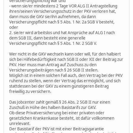
versicherungspflichtig war und
- wenn sie/er mindestens 2 Tage VOR ALG II Antragstellung
ihren/seinen Versicherungsschutz in der PKV verloren hat,
dann muss die GKV sie/ihn aufnehmen, da dann
Versicherungspflicht nach § 5 Abs. 1 Nr. 2a SGB V besteht,
oder
2. sie/er wird arbeitslos und hat Ansprüche auf ALG I nach
dem SGB III, dann besteht eine generelle
Versicherungspflicht nach § 5 Abs. 1 Nr. 2 SGB V.
Wer nicht in die GKV wechseln kann oder will, für den halbiert
sich bei Hilfebedürftigkeit nach SGB II oder XII der Beitrag zur
PKV. Hier muss man Antrag auf Zuschuss zu den
Versicherungsbeiträgen nach § 26 SGB II stellen.
Möglich ist in einem solchen Fall auch, den Vertrag bei der PKV
ruhend zu stellen, wenn der Vertrag das ermöglicht, und sich
stattdessen bei der GKV zu einem günstigeren Beitrag
freiwillig zu versichern.
Das Jobcenter zahlt gemäß § 26 Abs. 2 SGB II nur einen
Zuschuß in Höhe des halben Basistarifs zur GKV.
Ob diese Privatversicherung bei einer privaten oder
gesetzlichen Krankenkasse besteht, ist dafür vollkommen
unrelevant.
Der Basistarif der PKV ist mit einer Beitragsgarantie