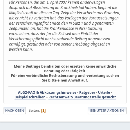
Für Personen, die am 1. April 2007 keinen anderweitigen
Anspruch auf Absicherung im Krankheitsfall haben, beginnt die
Mitgliedschaft an diesem Tag. Zeigt der Versicherte aus Gründen,
die er nicht zu vertreten hat, das Vorliegen der Voraussetzungen
der Versicherungspflicht nach den in Satz 1 und 2 genannten
Zeitpunkten an, hat die Krankenkasse in ihrer Satzung
vorzusehen, dass der für die Zeit seit dem Eintritt der
Versicherungspflicht nachzuzahlende Beitrag angemessen
ermäßigt, gestundet oder von seiner Erhebung abgesehen
werden kann.
Meine Beiträge beinhalten oder ersetzen keine anwaltliche
Beratung oder Tätigkeit.
Für eine verbindliche Rechtsberatung und -vertretung suchen
Sie bitte einen Anwalt auf.
ALG2-FAQ & Abkürzungshinweise
-
Ratgeber
-
Urteile
-
Beispielschreiben
-
Rechtsanwalt/Beratungsstelle gesucht
Seiten
1
NACH OBEN
BENUTZER-AKTIONEN