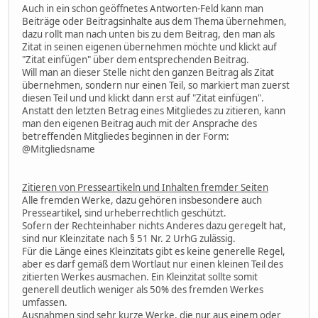
Auch in ein schon geöffnetes Antworten-Feld kann man
Beiträge oder Beitragsinhalte aus dem Thema übernehmen,
dazu rollt man nach unten bis zu dem Beitrag, den man als
Zitat in seinen eigenen übernehmen möchte und klickt auf
"Zitat einfügen" über dem entsprechenden Beitrag.
Will man an dieser Stelle nicht den ganzen Beitrag als Zitat
übernehmen, sondern nur einen Teil, so markiert man zuerst
diesen Teil und und klickt dann erst auf "Zitat einfügen".
Anstatt den letzten Betrag eines Mitgliedes zu zitieren, kann
man den eigenen Beitrag auch mit der Ansprache des
betreffenden Mitgliedes beginnen in der Form:
@Mitgliedsname
Zitieren von Presseartikeln und Inhalten fremder Seiten
Alle fremden Werke, dazu gehören insbesondere auch
Presseartikel, sind urheberrechtlich geschützt.
Sofern der Rechteinhaber nichts Anderes dazu geregelt hat,
sind nur Kleinzitate nach § 51 Nr. 2 UrhG zulässig.
Für die Länge eines Kleinzitats gibt es keine generelle Regel,
aber es darf gemäß dem Wortlaut nur einen kleinen Teil des
zitierten Werkes ausmachen. Ein Kleinzitat sollte somit
generell deutlich weniger als 50% des fremden Werkes
umfassen.
Ausnahmen sind sehr kurze Werke, die nur aus einem oder