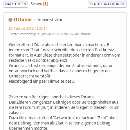
Seiten
1
NACH UNTEN
BENUTZER-AKTIONEN
Ottokar
Administrator
22. Februar 2012, 12:23:11
Letzte Bearbeitung
: 02. Januar 2022, 15:02:55 von Ottokar
Generell sind Zitate als solche erkennbar zu machen, z.B.
indem man "Zitat:" davor schreibt, den zitierten Text kursiv
formatiert, in Ausrufezeichen setzt oder in anderer Form vom
restlichen Text sichtbar abgrenzt.
Grundsätzlich ist derjenige, der ein Zitat verwendet, dafür
verantwortlich und haftbar, dass er dabei nicht gegen das
Urheberrecht verstößt.
Nachfolgend ein paar Hinweise dazu.
Zitieren von Beiträgen innerhalb dieses Forums
Das Zitieren von ganzen Beiträgen oder Beitragsinhalten aus
diesem Forum ist (nur) in anderen Beiträgen in diesem Forum
zulässig.
Dazu klickt man statt auf "Antworten" einfach auf "Zitat" über
dem Beitrag, den man als Zitat in seinen eigenen Beitrag
übernehmen möchte.