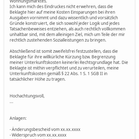
Wohnungsmarktes.
Ich kann mich des Eindruckes nicht erwehren, dass die
Beklagte hier auf meine Kosten Einsparungen bei ihren
Ausgaben vornimmt und dazu wissentlich und vorsätzlich
Gründe konstruiert, die sich sowohl jeder Logik und jedes
Tatsachenbeweises entziehen, als auch rechtlich vollkommen
unhaltbar sind, mit dem alleinigen Ziel, mich um Teile der mir
rechtlich zustehenden Sozialleistungen zu bringen.
Abschließend ist somit zweifelsfrei festzustellen, dass die
Beklagte für ihre willkürliche Kürzung bzw. Begrenzung
meiner Unterkunftskosten keinerlei Rechtsgrundlage hat. Die
Beklagte ist mithin verpflichtet und zu verurteilen, meine
Unterkunftskosten gemäß § 22 Abs. 1 S. 1 SGB II in
tatsächlicher Höhe zu tragen.
Hochachtungsvoll,
...
Anlagen:
- Änderungsbescheid vom xx.xx.xxxx
- Widerspruch vom xx.xx.xxxx