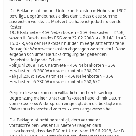
Die Beklagte hat mir nur Unterkunftskosten in Höhe von 180€
bewilligt. Begründet hat sie dies damit, dass diese Summe
ausreichen würde. Lt. Mietvertrag habe ich jedoch folgende
Kosten:
195€ Kaltmiete + 45€ Nebenkosten + 35€ Heizkosten = 275€,
wovon lt. Beschluss des BSG vom 27.02.2008, Az. B 14/11b AS
15/07 R, von den Heizkosten nur der im Regelsatz enthaltene
Betrag für Warmwasserkosten abgezogen werden darf. Dabei
ergeben sich unter Berücksichtigung der geltenden
Regelsätze folgende Zahlen:
- bis Juni 2008: 195€ Kaltmiete + 45€ Nebenkosten + 35€
Heizkosten - 6,26€ Warmwasseranteil = 268,74€
- ab Juli 2008: 195€ Kaltmiete + 45€ Nebenkosten + 35€
Heizkosten - 6,33€ Warmwasseranteil = 268,67€
Gegen diese vollkommen willkürliche und rechtswidrige
Begrenzung meiner Unterkunftskosten habe ich mit Datum
vom xx.xx.xxxx Widerspruch eingelegt, den die beklagte mit
Widerspruchsbescheid vom xx.xx.xxxx abgewiesen hat.
Die Beklagte ist nicht berechtigt, dem Vermieter
vorzuschreiben, was er für Miete verlangen darf!
Hinzu kommt, dass das BSG mit Urteil vom 18.06.2008, Az.: B