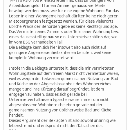
14/11b AS 61/06 R, entschieden hat, dass Empfängern von
Arbeitslosengeld II für ein Zimmer genauso viel Miete
bewilligt werden muss, wie für eine eigene Wohnung. Für das
Leben in einer Wohngemeinschaft dürften keine niedrigeren
Mietobergrenzen festgesetzt werden, für diese vielerorts
übliche Praxis der Behörden gebe es keine Rechtsgrundlage.
Das Vermieten eines Zimmers oder Teile einer Wohnung bzw.
eines Hauses stellt genau so ein Untermietverhältnis dar, wie
im vom BSG verhandelten Fall.
Die Beklagte kann sich hier insoweit also auch nicht auf
geringere Angemessenheitskriterien berufen, weil keine
komplette Wohnung vermietet wird.
Insofern die Beklagte unterstellt, dass die mir vermieteten
Wohnungsteile auf dem freien Markt nicht vermietbar wären,
weil es wegen der teilweisen gemeinsamen Nutzung von Bad
und Küche an der Abgeschlossenheit des Wohnbereiches
mangelt und ihre Kürzung darauf begründet, ist dem
entgegen zu halten, dass es sich gerade bei
Untermietverhältnissen typischerweise immer um nicht
abgeschlossene Wohnbereiche eben gerade mit der
gemeinsamen Nutzung von üblicherweise Bad und Küche
handelt.
Dieses Argument der Beklagten ist also sowohl unsinnig wie
lebensfremd und entspricht nicht den Tatsachen des