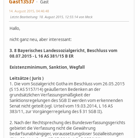
Gast13537
Gast
14. August 2015, 04:46:48
Letzte Bearbeitung
: 18. August 2015, 12:55:14 von Meck
Hallo,
nicht ganz neu, aber interessant:
3. 8 Bayerisches Landessozialgericht, Beschluss vom
08.07.2015 - L 16 AS 381/15 B ER
Existenzminimum, Sanktion, Wegfall
Leitsätze ( Juris )
1. Die vom Sozialgericht Gotha im Beschluss vom 26.05.2015
(S 15 AS 5157/14) geäußerten Bedenken an der
grundsätzlichen Verfassungsmäßigkeit der
Sanktionsregelungen des SGB II werden vom erkennenden
Senat nicht geteilt (vgl. Urteil vom 19.03.2014, L 16 AS
383/11, zur Vorgängerregelung des § 31 SGB II).
2. Nach der Rechtsprechung des Bundesverfassungsgerichts
gebietet die Verfassung nicht die Gewährung
bedarfsunabhängiger, voraussetzungsloser Sozialleistungen