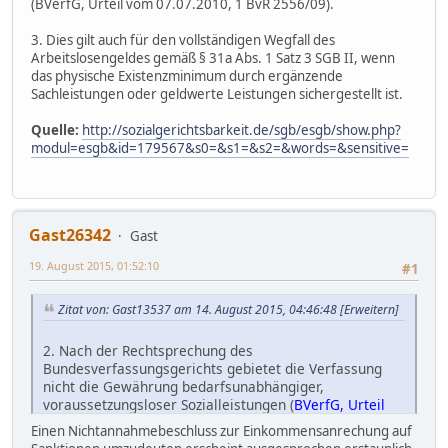
(BVerfG, Urteil vom 07.07.2010, 1 BvR 2556/09).
3. Dies gilt auch für den vollständigen Wegfall des
Arbeitslosengeldes gemäß § 31a Abs. 1 Satz 3 SGB II, wenn
das physische Existenzminimum durch ergänzende
Sachleistungen oder geldwerte Leistungen sichergestellt ist.
Quelle:
http://sozialgerichtsbarkeit.de/sgb/esgb/show.php?
modul=esgb&id=179567&s0=&s1=&s2=&words=&sensitive=
Gast26342
Gast
19. August 2015, 01:52:10
#1
Zitat von: Gast13537 am 14. August 2015, 04:46:48
[Erweitern]
2. Nach der Rechtsprechung des
Bundesverfassungsgerichts gebietet die Verfassung
nicht die Gewährung bedarfsunabhängiger,
voraussetzungsloser Sozialleistungen (
BVerfG, Urteil
vom 07.07.2010, 1 BvR 2556/09
).
Einen Nichtannahmebeschluss zur Einkommensanrechung auf