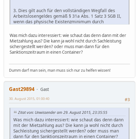
menschenwürdigen Existenzminimums nicht zur
Verfügung stehen (vgl. BVerfG, Urteil vom 9. Februar
3. Dies gilt auch für den vollständigen Wegfall des
2010 – 1 BvL 1/09 u. a. –, NJW 2010, S. 505 <507, Rn.
Arbeitslosengeldes gemäß § 31a Abs. 1 Satz 3 SGB II,
134>; BVerfG, Beschluss der 3. Kammer des Ersten Senats
wenn das physische Existenzminimum durch
vom 7. April 2010 –1 BvR 688/10 –, n.v.). Die Verfassung
ergänzende Sachleistungen oder geldwerte Leistungen
gebietet nicht die Gewährung von bedarfsunabhängigen,
sichergestellt ist.
voraussetzungslosen Sozialleistungen. Der Gesetzgeber
Was mich dazu interessiert: wie schaut das denn dann mit der
hat vielmehr einen weiten Spielraum, wenn er Regelungen
Mietzahlung aus? Die kann ja wohl nicht durch Sachleistung
darüber trifft, ob und in welchem Umfang bei der
sichergestellt werden? oder muss man dann für den
Gewährung von Sozialleistungen, die an die Bedürftigkeit
Sanktionszeitraum in einen Container?
des Empfängers anknüpfen, sonstiges Einkommen des
Empfängers auf den individuellen Bedarf angerechnet
wird (vgl. BVerfGE 100, 195 <205> ).
Dumm darf man sein, man muss sich nur zu helfen wissen!
14
Es bedarf im vorliegenden Fall keiner Entscheidung, ob
und in welchem Umfang die Privilegierung von
Gast29894
Gast
bestimmten Einnahmen, wie sie § 11 Abs. 3 SGB II
vorsieht, verfassungsrechtlich geboten ist. Jedenfalls ist es
30. August 2015, 01:00:40
#3
nicht wegen Art. 1 Abs. 1 GG in Verbindung mit Art. 20
Abs. 1 GG erforderlich, dass solche Einnahmen von der
Zitat von: Unwissender am 29. August 2015, 23:35:55
Berücksichtigung als Einkommen ausgenommen sind, auf
die der Hilfebedürftige zur Deckung seines
Was mich dazu interessiert: wie schaut das denn dann
Existenzminimums tatsächlich zurückgreifen kann.
Aus
mit der Mietzahlung aus? Die kann ja wohl nicht durch
verfassungsrechtlicher Sicht ist es notwendig, aber
Sachleistung sichergestellt werden? oder muss man
auch ausreichend, dass das Existenzminimum gedeckt
dann für den Sanktionszeitraum in einen Container?