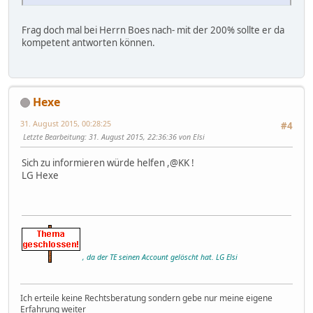
werden kann
, ohne dass es auf den Rechtsgrund der
Einnahme oder die subjektive Verwendungsabsicht des
Hilfebedürftigen ankäme.
Frag doch mal bei Herrn Boes nach- mit der 200% sollte er da
kompetent antworten können.
Hexe
31. August 2015, 00:28:25
#4
Letzte Bearbeitung
: 31. August 2015, 22:36:36 von Elsi
Sich zu informieren würde helfen ,@KK !
LG Hexe
, da der TE seinen Account gelöscht hat. LG Elsi
Ich erteile keine Rechtsberatung sondern gebe nur meine eigene
Erfahrung weiter