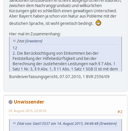
Sanktionen umzudeuten erscheint ausgesprochen erstaunlich,
zwischen dem Nachranggrundsatz und willkürlichen
Kürzungen gibt es schließlich einen gewaltigen Unterschied.
Aber Bayern haben ja schon von Natur aus Pobleme mit der
deutschen Sprache, ist wohl genetisch bedingt.
Hier mal im Zusammenhang:
Zitat
[Erweitern]
12
2. Die Berücksichtigung von Einkommen bei der
Feststellung der Hilfebedürftigkeit und bei der
Berechnung der zustehenden Leistungen nach § 7 Abs. 1
Satz 1 Nr. 3, § 9 Abs. 1, § 11 Abs. 1 Satz 1 SGB II ist mit dem
Grundgesetz vereinbar (vgl. zur Anrechnung des
Bundesverfassungsgericht, 07.07.2010, 1 BVR 2556/09
Kindergelds als Einkommen BVerfG, Beschluss der 2.
Kammer des Ersten Senats vom 11. März 2010 – 1 BvR
3163/09 –, juris, Rn. 6 ff.).
13
a) Das Grundrecht auf Gewährleistung eines
Unwissender
menschenwürdigen Existenzminimums (Art. 1 Abs. 1 GG in
29. August 2015, 23:35:55
Verbindung mit dem Sozialstaatsprinzip des Art. 20 Abs. 1
#2
GG) wird durch die Anrechnung von Einkommen nicht
verletzt. Dieses Grundrecht greift dann ein, wenn und
Zitat von: Gast13537 am 14. August 2015, 04:46:48
[Erweitern]
soweit andere Mittel zur Gewährleistung eines