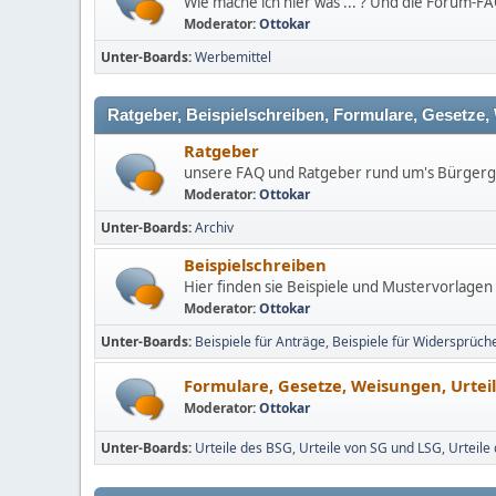
Wie mache ich hier was ... ? Und die Forum-FA
Moderator:
Ottokar
Unter-Boards
Werbemittel
Ratgeber, Beispielschreiben, Formulare, Gesetze,
Ratgeber
unsere FAQ und Ratgeber rund um's Bürgerge
Moderator:
Ottokar
Unter-Boards
Archiv
Beispielschreiben
Hier finden sie Beispiele und Mustervorlage
Moderator:
Ottokar
Unter-Boards
Beispiele für Anträge
Beispiele für Widersprüch
Formulare, Gesetze, Weisungen, Urtei
Moderator:
Ottokar
Unter-Boards
Urteile des BSG
Urteile von SG und LSG
Urteile