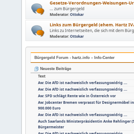
Gesetze-Verordnungen-Weisungen-Urt
... zum Bürgergeld
Moderator:
Ottokar
Links zum Bürgergeld (ehem. Hartz IV/
Links zu Internetseiten, die sich mit dem Bür
Moderator:
Ottokar
Bürgergeld Forum - hartz.info – Info-Center
Neueste Beiträge
Text
Aw: Die AfD ist nachweislich verfassungswidrig ....
Aw: Die AfD ist nachweislich verfassungswidrig ....
Aw: SPD schlägt Rente wie in Österreich vor
Aw: Jobcenter Bremen verprasst für Designermöbel i
900.000 Euro
Aw: Die AfD ist nachweislich verfassungswidrig ....
Auch Saarlands Ministerpräsidentin Anke Rehlinger 
Bürgermeister
Aw: Die AfD ist nachweislich verfassungswidrig ....