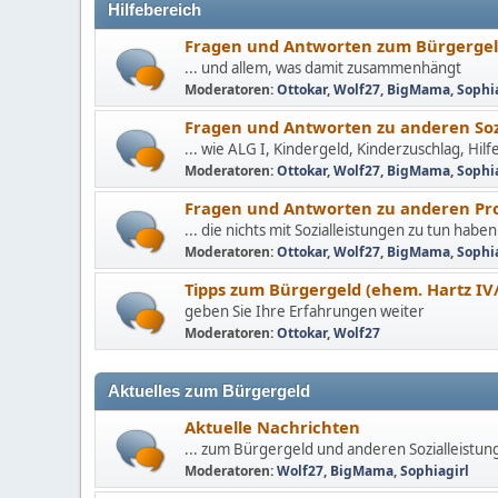
Hilfebereich
Fragen und Antworten zum Bürgergeld
... und allem, was damit zusammenhängt
Moderatoren:
Ottokar
,
Wolf27
,
BigMama
,
Sophi
Fragen und Antworten zu anderen Soz
... wie ALG I, Kindergeld, Kinderzuschlag, Hil
Moderatoren:
Ottokar
,
Wolf27
,
BigMama
,
Sophi
Fragen und Antworten zu anderen P
... die nichts mit Sozialleistungen zu tun haben
Moderatoren:
Ottokar
,
Wolf27
,
BigMama
,
Sophi
Tipps zum Bürgergeld (ehem. Hartz IV/
geben Sie Ihre Erfahrungen weiter
Moderatoren:
Ottokar
,
Wolf27
Aktuelles zum Bürgergeld
Aktuelle Nachrichten
... zum Bürgergeld und anderen Sozialleistun
Moderatoren:
Wolf27
,
BigMama
,
Sophiagirl