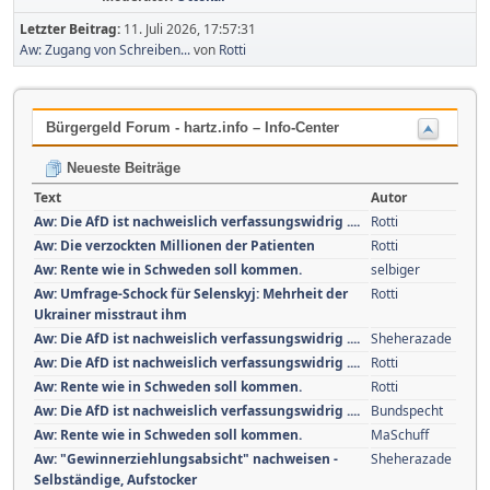
Letzter Beitrag:
11. Juli 2026, 17:57:31
Aw: Zugang von Schreiben...
von
Rotti
Bürgergeld Forum - hartz.info – Info-Center
Neueste Beiträge
Text
Autor
Aw: Die AfD ist nachweislich verfassungswidrig ....
Rotti
Aw: Die verzockten Millionen der Patienten
Rotti
Aw: Rente wie in Schweden soll kommen.
selbiger
Aw: Umfrage-Schock für Selenskyj: Mehrheit der
Rotti
Ukrainer misstraut ihm
Aw: Die AfD ist nachweislich verfassungswidrig ....
Sheherazade
Aw: Die AfD ist nachweislich verfassungswidrig ....
Rotti
Aw: Rente wie in Schweden soll kommen.
Rotti
Aw: Die AfD ist nachweislich verfassungswidrig ....
Bundspecht
Aw: Rente wie in Schweden soll kommen.
MaSchuff
Aw: "Gewinnerziehlungsabsicht" nachweisen -
Sheherazade
Selbständige, Aufstocker