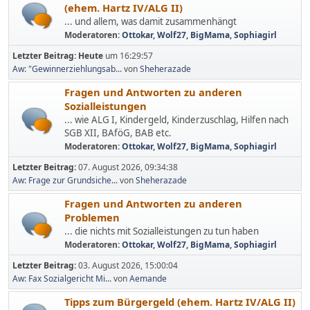
(ehem. Hartz IV/ALG II)
... und allem, was damit zusammenhängt
Moderatoren:
Ottokar
,
Wolf27
,
BigMama
,
Sophiagirl
Letzter Beitrag:
Heute
um 16:29:57
Aw: "Gewinnerziehlungsab...
von
Sheherazade
Fragen und Antworten zu anderen
Sozialleistungen
... wie ALG I, Kindergeld, Kinderzuschlag, Hilfen nach
SGB XII, BAföG, BAB etc.
Moderatoren:
Ottokar
,
Wolf27
,
BigMama
,
Sophiagirl
Letzter Beitrag:
07. August 2026, 09:34:38
Aw: Frage zur Grundsiche...
von
Sheherazade
Fragen und Antworten zu anderen
Problemen
... die nichts mit Sozialleistungen zu tun haben
Moderatoren:
Ottokar
,
Wolf27
,
BigMama
,
Sophiagirl
Letzter Beitrag:
03. August 2026, 15:00:04
Aw: Fax Sozialgericht Mi...
von
Aemande
Tipps zum Bürgergeld (ehem. Hartz IV/ALG II)