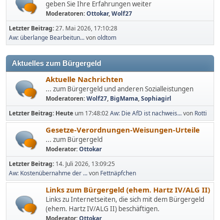
geben Sie Ihre Erfahrungen weiter
Moderatoren:
Ottokar
,
Wolf27
Letzter Beitrag:
27. Mai 2026, 17:10:28
Aw: überlange Bearbeitun...
von
oldtom
Aktuelles zum Bürgergeld
Aktuelle Nachrichten
... zum Bürgergeld und anderen Sozialleistungen
Moderatoren:
Wolf27
,
BigMama
,
Sophiagirl
Letzter Beitrag:
Heute
um 17:48:02
Aw: Die AfD ist nachweis...
von
Rotti
Gesetze-Verordnungen-Weisungen-Urteile
... zum Bürgergeld
Moderator:
Ottokar
Letzter Beitrag:
14. Juli 2026, 13:09:25
Aw: Kostenübernahme der ...
von
Fettnäpfchen
Links zum Bürgergeld (ehem. Hartz IV/ALG II)
Links zu Internetseiten, die sich mit dem Bürgergeld
(ehem. Hartz IV/ALG II) beschäftigen.
Moderator:
Ottokar