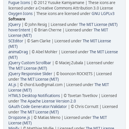
Fugue Icons
| © 2012 Yusuke Kamiyamane | These icons are
licensed under a Creative Commons Attribution 3.0 License
Oxygen Icons
| These icons are licensed under
GNU LGPLv3
Software
JQuery
| © John Resig | Licensed under
The MIT License (MIT)
hoverIntent
| © Brian Cherne | Licensed under
The MIT
License (MIT)
SCEditor
| © Sam Clarke | Licensed under
The MIT License
(MIT)
animaDrag
| © Abel Mohler | Licensed under
The MIT License
(MIT)
jQuery Custom Scrollbar
| © Maciej Zubala | Licensed under
The MIT License (MIT)
jQuery Responsive Slider
| © booncon ROCKETS | Licensed
under
The MIT License (MIT)
At.js
| © chord.luo@gmail.com | Licensed under
The MIT
License (MIT)
HTML5 Desktop Notifications
| © Tsvetan Tsvetkov | Licensed
under
The Apache License Version 2.0
GAuth Code Generator/Validator
| © Chris Cornutt | Licensed
under
The MIT License (MIT)
Dropzone.js
| © Matias Meno | Licensed under
The MIT
License (MIT)
Minify
| © Matthias Mullie | Licensed under
The MIT License