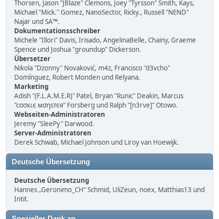
Thorsen, Jason "JBlaze" Clemons, Joey "Tyrsson" Smith, Kays,
Michael "Mick." Gomez, NanoSector, Ricky., Russell "NEND"
Najar und SA™.
Dokumentationsschreiber
Michele "Illori" Davis, Irisado, AngelinaBelle, Chainy, Graeme
Spence und Joshua "groundup" Dickerson.
Übersetzer
Nikola "Dzonny" Novaković, m4z, Francisco "d3vcho"
Domínguez, Robert Monden und Relyana.
Marketing
Adish "(F.L.A.M.E.R)" Patel, Bryan "Runic" Deakin, Marcus
"cσσкιє мσηѕтєя" Forsberg und Ralph "[n3rve]" Otowo.
Webseiten-Administratoren
Jeremy "SleePy" Darwood.
Server-Administratoren
Derek Schwab, Michael Johnson und Liroy van Hoewijk.
Deutsche Übersetzung
Deutsche Übersetzung
Hannes „Geronimo_CH“ Schmid, UliZeun, noex, Matthias13 und
Intit.
Spezieller Dank an