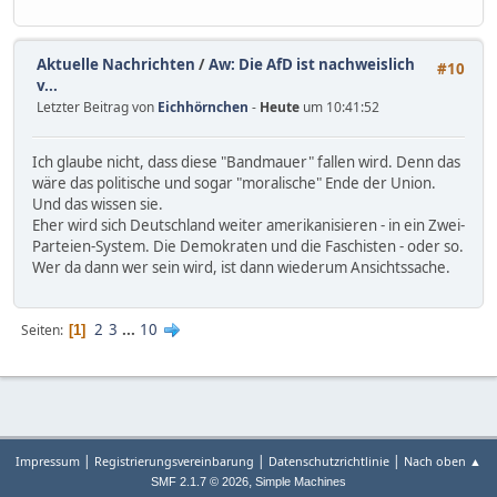
Aktuelle Nachrichten
/
Aw: Die AfD ist nachweislich
#10
v...
Letzter Beitrag von
Eichhörnchen
-
Heute
um 10:41:52
Ich glaube nicht, dass diese "Bandmauer" fallen wird. Denn das
wäre das politische und sogar "moralische" Ende der Union.
Und das wissen sie.
Eher wird sich Deutschland weiter amerikanisieren - in ein Zwei-
Parteien-System. Die Demokraten und die Faschisten - oder so.
Wer da dann wer sein wird, ist dann wiederum Ansichtssache.
2
3
...
10
Seiten
1
|
|
|
Impressum
Registrierungsvereinbarung
Datenschutzrichtlinie
Nach oben ▲
,
SMF 2.1.7 © 2026
Simple Machines