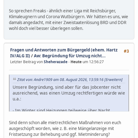
So sprechen Freaks - ähnlich einer Liga mit Reichsbürger,
Klimaleugnern und Corona Wutbürgern. Wir hätten es uns, wie
damals angedacht, mit einer Zweistaatenlösung BRD und DDR
wohl doch viel besser überlegen sollen.
Fragen und Antworten zum Bürgergeld (ehem. Hartz
#3
IV/ALG II)
/
Aw: Begründung für Umzug nicht...
Letzter Beitrag von
Sheherazade
-
Heute
um 12:56:27
Zitat von: Andre1909 am 08. August 2026, 13:59:16
[Erweitern]
Unsere Begründung, sind aber für das Jobcenter nicht
ausreichend, was einen Umzug rechtfertigen würde wie
u.a.:
- Im Winter sind Heizungen teilweise über Nacht
komplett ausgeschaltet, so dass nachts die Wohnung
abgekühlt ist
Sind denn schon alle mietrechtlichen Maßnahmen von euch
- Es gibt diverse Mängel sowohl an Fenstern, als auch
ausgeschöpft worden, wie z. B. eine Mängelanzeige mit
Wohnungstüre und Wände ( z.B. fehlt im SZ hinter der
Fristsetzung zur Behebung und ggf. Mietminderung?