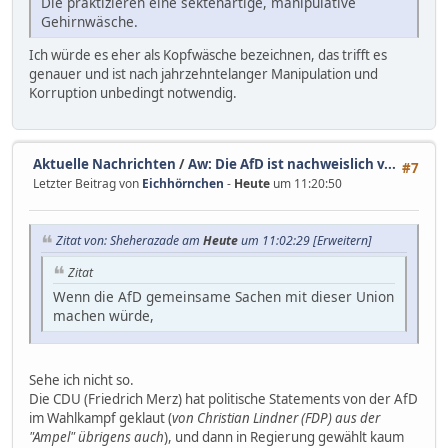
Die praktizieren eine sektenartige, manipulative
Gehirnwäsche.
Ich würde es eher als Kopfwäsche bezeichnen, das trifft es
genauer und ist nach jahrzehntelanger Manipulation und
Korruption unbedingt notwendig.
Aktuelle Nachrichten
/
Aw: Die AfD ist nachweislich v...
#7
Letzter Beitrag von
Eichhörnchen
-
Heute
um 11:20:50
Zitat von: Sheherazade am
Heute
um 11:02:29
[Erweitern]
Zitat
Wenn die AfD gemeinsame Sachen mit dieser Union
machen würde,
Machen sie doch schon, so blind kann doch keiner sein
um nicht zu sehen, was unser Bundeskanzler da
Sehe ich nicht so.
fabriziert.
Die CDU (Friedrich Merz) hat politische Statements von der AfD
im Wahlkampf geklaut (
von Christian Lindner (FDP) aus der
"Ampel" übrigens auch
), und dann in Regierung gewählt kaum