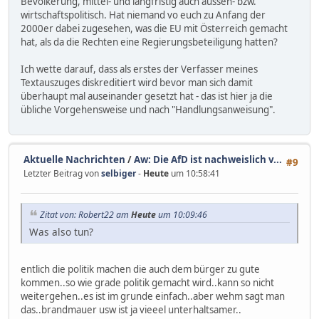
Bevölkerung, mittel- und langfristig auch aussen- bzw.
wirtschaftspolitisch. Hat niemand vo euch zu Anfang der
2000er dabei zugesehen, was die EU mit Österreich gemacht
hat, als da die Rechten eine Regierungsbeteiligung hatten?
Ich wette darauf, dass als erstes der Verfasser meines
Textauszuges diskreditiert wird bevor man sich damit
überhaupt mal auseinander gesetzt hat - das ist hier ja die
übliche Vorgehensweise und nach "Handlungsanweisung".
Aktuelle Nachrichten
/
Aw: Die AfD ist nachweislich v...
#9
Letzter Beitrag von
selbiger
-
Heute
um 10:58:41
Zitat von: Robert22 am
Heute
um 10:09:46
Was also tun?
entlich die politik machen die auch dem bürger zu gute
kommen..so wie grade politik gemacht wird..kann so nicht
weitergehen..es ist im grunde einfach..aber wehm sagt man
das..brandmauer usw ist ja vieeel unterhaltsamer..