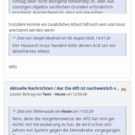
Umzug zwar nicht zwingend notwendig ist, aber aus
- Und natürlich auch aufgrund der Mobilität, um meine
sonstigen objektiv sachlichen Gründen erforderlich
Termine wahrnehmen zu können bei Fachärzten, die
erscheint. Ausreichend ist, dass ein plausibler,
nicht im Umkreis liegen und per Bahn erreicht werden
nachvollziehbarer und verständlicher Grund für den
müssen.
Wohnungswechsel vorliegt, von dem sich auch ein
trotzdem könnte ein zusätzliches Attest hilfreich sein und muss
Nichtleistungsberechtigter leiten lassen würde.
anerkannt werden wenn
Die neue Wohnung muss geeignet sein, die nicht mehr
Zitat von: Dwight Manfredi am 08. August 2026, 14:51:36
hinnehmbaren Nachteilen der bisherigen Wohnung
Der Hausarzt muss handeln bitte deinen Arzt um ein
abzuwenden.
detailliertes Attest.
Die Kosten der neuen Wohnung müssen angemessen
sein, wobei der durch den Umzug erzielbare Gewinn an
Lebensqualität innerhalb der Angemessenheitsgrenze
MfG
allenfalls eine geringfügige Kostensteigerung zulässt.
Aktuelle Nachrichten
/
Aw: Die AfD ist nachweislich v...
#6
Letzter Beitrag von
Tami
-
Heute
um 12:04:48
Zitat von: Sheherazade am
Heute
um 11:02:29
Nein, denn die Vorgehensweise der AfD hat rein gar
nichts mit Verzauberung zu tun, da wird schon seit
Jahren mit System gegen die Demokratie vorgegangen.