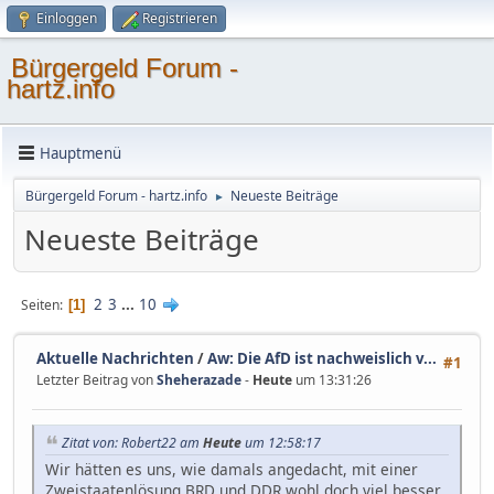
Einloggen
Registrieren
Bürgergeld Forum -
hartz.info
Hauptmenü
Bürgergeld Forum - hartz.info
Neueste Beiträge
►
Neueste Beiträge
2
3
...
10
Seiten
1
Aktuelle Nachrichten
/
Aw: Die AfD ist nachweislich v...
#1
Letzter Beitrag von
Sheherazade
-
Heute
um 13:31:26
Zitat von: Robert22 am
Heute
um 12:58:17
Wir hätten es uns, wie damals angedacht, mit einer
Zweistaatenlösung BRD und DDR wohl doch viel besser