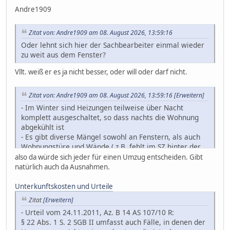
Andre1909
Zitat von: Andre1909 am 08. August 2026, 13:59:16
Oder lehnt sich hier der Sachbearbeiter einmal wieder
zu weit aus dem Fenster?
Vllt. weiß er es ja nicht besser, oder will oder darf nicht.
Zitat von: Andre1909 am 08. August 2026, 13:59:16
[Erweitern]
- Im Winter sind Heizungen teilweise über Nacht
komplett ausgeschaltet, so dass nachts die Wohnung
abgekühlt ist
- Es gibt diverse Mängel sowohl an Fenstern, als auch
Wohnungstüre und Wände ( z.B. fehlt im SZ hinter der
heizung ein prächtiges Stück Putz, wo Ungeziefer etc.
also da würde sich jeder für einen Umzug entscheiden. Gibt
reinkommen)
natürlich auch da Ausnahmen.
- Bedrohungen und andere Unstimmigkeiten mir
gegenüber von anderem Mieter im Haus
Unterkunftskosten und Urteile
- Das Vertrauensverhältnis zwischen Vermieter und
Zitat
[Erweitern]
Mieter ist gestört, neuerdings u.a. auch weil die
- Urteil vom 24.11.2011, Az. B 14 AS 107/10 R:
Verwaltung des Hauses auf den Sohn des Eigentümers
§ 22 Abs. 1 S. 2 SGB II umfasst auch Fälle, in denen der
übertragen wurde