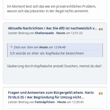
heizung ein prächtiges Stück Putz, wo Ungeziefer etc.
reinkommen)
Im Moment liest sich das wie ein privatrechtliches Problem,
- Bedrohungen und andere Unstimmigkeiten mir
wovon sich das Jobcenter in der Regel nichts annimmt.
gegenüber von anderem Mieter im Haus
- Das Vertrauensverhältnis zwischen Vermieter und
Mieter ist gestört, neuerdings u.a. auch weil die
Aktuelle Nachrichten
/
Aw: Die AfD ist nachweislich v...
Verwaltung des Hauses auf den Sohn des Eigentümers
#4
Letzter Beitrag von
Sheherazade
-
Heute
um 12:51:22
übertragen wurde
Zitat von: Tami am
Heute
um 12:04:48
Ich würde es eher als Kopfwäsche bezeichnen
Säuberung durch Kopfwäsche anstatt Duschen, meinst du das?
Fragen und Antworten zum Bürgergeld (ehem. Hartz
#5
IV/ALG II)
/
Aw: Begründung für Umzug nicht...
Letzter Beitrag von
Fettnäpfchen
-
Heute
um 12:30:45