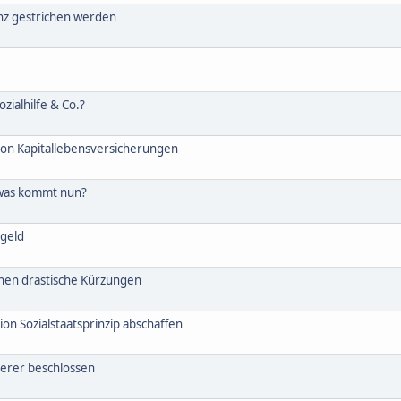
anz gestrichen werden
zialhilfe & Co.?
von Kapitallebensversicherungen
 was kommt nun?
rgeld
hen drastische Kürzungen
on Sozialstaatsprinzip abschaffen
gerer beschlossen