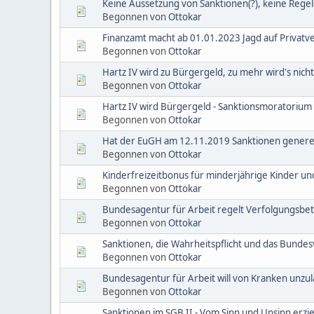
Keine Aussetzung von Sanktionen(?), keine Rege
Begonnen von
Ottokar
Finanzamt macht ab 01.01.2023 Jagd auf Privatv
Begonnen von
Ottokar
Hartz IV wird zu Bürgergeld, zu mehr wird's nicht
Begonnen von
Ottokar
Hartz IV wird Bürgergeld - Sanktionsmoratoriu
Begonnen von
Ottokar
Hat der EuGH am 12.11.2019 Sanktionen generell 
Begonnen von
Ottokar
Kinderfreizeitbonus für minderjährige Kinder u
Begonnen von
Ottokar
Bundesagentur für Arbeit regelt Verfolgungsbet
Begonnen von
Ottokar
Sanktionen, die Wahrheitspflicht und das Bunde
Begonnen von
Ottokar
Bundesagentur für Arbeit will von Kranken unzu
Begonnen von
Ottokar
Sanktionen im SGB II - Vom Sinn und Unsinn erzie