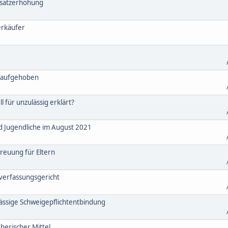
lsatzerhöhung
erkäufer
m aufgehoben
für unzulässig erklärt?
nd Jugendliche im August 2021
reuung für Eltern
sverfassungsgericht
lässige Schweigepflichtentbindung
herischer Mittel