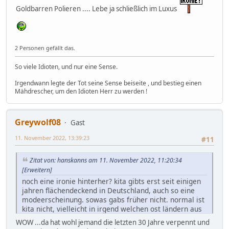
Goldbarren Polieren .... Lebe ja schließlich im Luxus
2 Personen gefällt das.
So viele Idioten, und nur eine Sense.
Irgendwann legte der Tot seine Sense beiseite , und bestieg einen
Mähdrescher, um den Idioten Herr zu werden !
Greywolf08
Gast
11. November 2022, 13:39:23
#11
Zitat von: hanskanns am 11. November 2022, 11:20:34
[Erweitern]
noch eine ironie hinterher? kita gibts erst seit einigen
jahren flächendeckend in Deutschland, auch so eine
modeerscheinung. sowas gabs früher nicht. normal ist
kita nicht, vielleicht in irgend welchen ost ländern aus
der DDR woher der begriff kita auch herkommt. ich
WOW ...da hat wohl jemand die letzten 30 Jahre verpennt und
kenne niemanden selber, mich eingeschlossen, weder