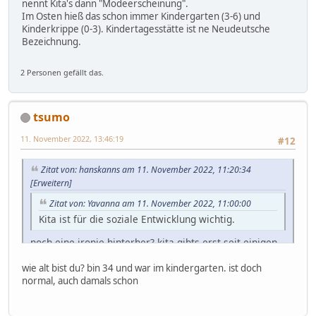
nennt Kita's dann "Modeerscheinung".
eltern, noch freunde, noch verwandte die in einer kita
Im Osten hieß das schon immer Kindergarten (3-6) und
waren als Kind.
Kinderkrippe (0-3). Kindertagesstätte ist ne Neudeutsche
Bezeichnung.
2 Personen gefällt das.
tsumo
11. November 2022, 13:46:19
#12
Zitat von: hanskanns am 11. November 2022, 11:20:34
[Erweitern]
Zitat von: Yavanna am 11. November 2022, 11:00:00
Kita ist für die soziale Entwicklung wichtig.
noch eine ironie hinterher? kita gibts erst seit einigen
jahren flächendeckend in Deutschland, auch so eine
modeerscheinung. sowas gabs früher nicht. normal ist
wie alt bist du? bin 34 und war im kindergarten. ist doch
kita nicht, vielleicht in irgend welchen ost ländern aus
normal, auch damals schon
der DDR woher der begriff kita auch herkommt. ich
kenne niemanden selber, mich eingeschlossen, weder