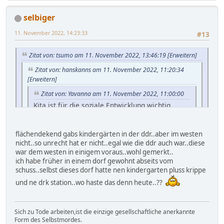
eltern, noch freunde, noch verwandte die in einer kita
waren als Kind.
selbiger
11. November 2022, 14:23:33
#13
Zitat von: tsumo am 11. November 2022, 13:46:19
[Erweitern]
Zitat von: hanskanns am 11. November 2022, 11:20:34
[Erweitern]
Zitat von: Yavanna am 11. November 2022, 11:00:00
Kita ist für die soziale Entwicklung wichtig.
noch eine ironie hinterher? kita gibts erst seit
einigen jahren flächendeckend in Deutschland,
flächendekend gabs kindergärten in der ddr..aber im westen
wie alt bist du? bin 34 und war im kindergarten. ist
auch so eine modeerscheinung. sowas gabs früher
nicht..so unrecht hat er nicht..egal wie die ddr auch war..diese
doch normal, auch damals schon
nicht. normal ist kita nicht, vielleicht in irgend
war dem westen in einigem voraus..wohl gemerkt..
welchen ost ländern aus der DDR woher der begriff
ich habe früher in einem dorf gewohnt abseits vom
kita auch herkommt. ich kenne niemanden selber,
schuss..selbst dieses dorf hatte nen kindergarten pluss krippe
mich eingeschlossen, weder eltern, noch freunde,
und ne drk station..wo haste das denn heute..??
noch verwandte die in einer kita waren als Kind.
Sich zu Tode arbeiten,ist die einzige gesellschaftliche anerkannte
Form des Selbstmordes.