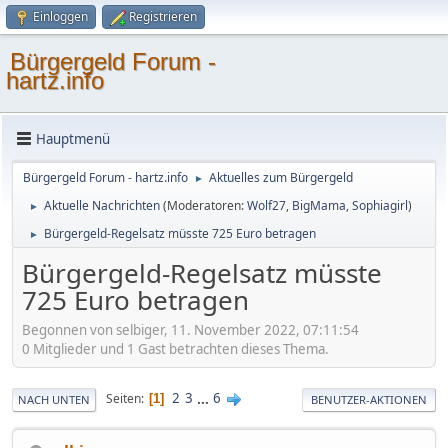
Einloggen
Registrieren
Bürgergeld Forum -
hartz.info
Hauptmenü
Bürgergeld Forum - hartz.info
Aktuelles zum Bürgergeld
►
Aktuelle Nachrichten
(Moderatoren:
Wolf27
,
BigMama
,
Sophiagirl
)
►
Bürgergeld-Regelsatz müsste 725 Euro betragen
►
Bürgergeld-Regelsatz müsste
725 Euro betragen
Begonnen von selbiger, 11. November 2022, 07:11:54
0 Mitglieder und 1 Gast betrachten dieses Thema.
2
3
...
6
Seiten
1
NACH UNTEN
BENUTZER-AKTIONEN