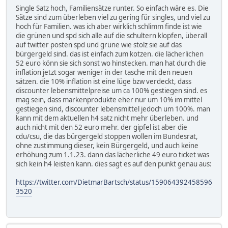
Single Satz hoch, Familiensätze runter. So einfach wäre es. Die
Sätze sind zum überleben viel zu gering für singles, und viel zu
hoch für Familien. was ich aber wirklich schlimm finde ist wie
die grünen und spd sich alle auf die schultern klopfen, überall
auf twitter posten spd und grüne wie stolz sie auf das
bürgergeld sind. das ist einfach zum kotzen. die lächerlichen
52 euro könn sie sich sonst wo hinstecken. man hat durch die
inflation jetzt sogar weniger in der tasche mit den neuen
sätzen. die 10% inflation ist eine lüge bzw verdeckt, dass
discounter lebensmittelpreise um ca 100% gestiegen sind. es
mag sein, dass markenprodukte eher nur um 10% im mittel
gestiegen sind, discounter lebensmittel jedoch um 100%. man
kann mit dem aktuellen h4 satz nicht mehr überleben. und
auch nicht mit den 52 euro mehr. der gipfel ist aber die
cdu/csu, die das bürgergeld stoppen wollen im Bundesrat,
ohne zustimmung dieser, kein Bürgergeld, und auch keine
erhöhung zum 1.1.23. dann das lächerliche 49 euro ticket was
sich kein h4 leisten kann. dies sagt es auf den punkt genau aus:
https://twitter.com/DietmarBartsch/status/159064392458596
3520