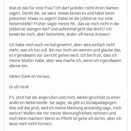
Was ist das für eine Frau? Ich darf ja leider nicht ihren Namen
sagen. Denkt die, sie wäre etwas besseres und hätte beim
Jobcenter etwas zu sagen? Dabei ist die Jobbörse nur eine
Nebenstelle? Früher sagte meine PA , das sie mich nicht in die
Jobbörse zwingen darf und aufeinmal geht das doch!? Ich
bewerbe mich, aber bekomme, leider oft keine Antwort.
Ich habe mich auch verbal gewehrt, aber weis einfach nicht
mehr, was ich tun soll. Bin nur noch am weinen und glaube das,
es irgendwann vor Gericht gehen wird. Ich bin froh, dass ich
meine Mutter habe, aber was mache ich, wenn ich irgendwann
alleine bin.
Vielen Dank im Voraus.
Gruß Heidi
P.S. Jetzt hat die angerufen und mich, weitergeschickt zu einer
anderen Nebenstelle. Sie sagte, da gibt es Sozialpädagogen.
Was soll das jetzt, weil ich meine Meinung anständig sage, mich
wehre? Wollen die mir meine Meinungfreiheit nehmen und
mich klein machen? Wenn es Pflicht ist gehe ich da hin, aber ich
lasse mich nicht formen.