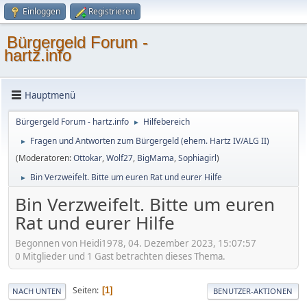
Einloggen
Registrieren
Bürgergeld Forum -
hartz.info
Hauptmenü
Bürgergeld Forum - hartz.info
Hilfebereich
►
Fragen und Antworten zum Bürgergeld (ehem. Hartz IV/ALG II)
►
(Moderatoren:
Ottokar
,
Wolf27
,
BigMama
,
Sophiagirl
)
Bin Verzweifelt. Bitte um euren Rat und eurer Hilfe
►
Bin Verzweifelt. Bitte um euren
Rat und eurer Hilfe
Begonnen von Heidi1978, 04. Dezember 2023, 15:07:57
0 Mitglieder und 1 Gast betrachten dieses Thema.
Seiten
1
NACH UNTEN
BENUTZER-AKTIONEN