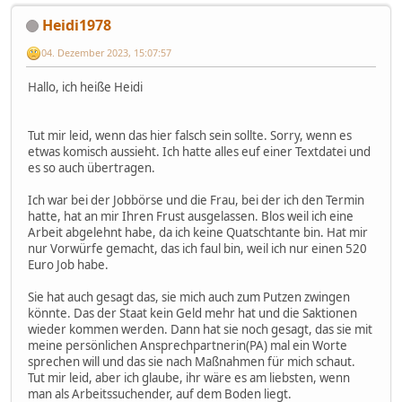
Heidi1978
04. Dezember 2023, 15:07:57
Hallo, ich heiße Heidi
Tut mir leid, wenn das hier falsch sein sollte. Sorry, wenn es
etwas komisch aussieht. Ich hatte alles euf einer Textdatei und
es so auch übertragen.
Ich war bei der Jobbörse und die Frau, bei der ich den Termin
hatte, hat an mir Ihren Frust ausgelassen. Blos weil ich eine
Arbeit abgelehnt habe, da ich keine Quatschtante bin. Hat mir
nur Vorwürfe gemacht, das ich faul bin, weil ich nur einen 520
Euro Job habe.
Sie hat auch gesagt das, sie mich auch zum Putzen zwingen
könnte. Das der Staat kein Geld mehr hat und die Saktionen
wieder kommen werden. Dann hat sie noch gesagt, das sie mit
meine persönlichen Ansprechpartnerin(PA) mal ein Worte
sprechen will und das sie nach Maßnahmen für mich schaut.
Tut mir leid, aber ich glaube, ihr wäre es am liebsten, wenn
man als Arbeitssuchender, auf dem Boden liegt.