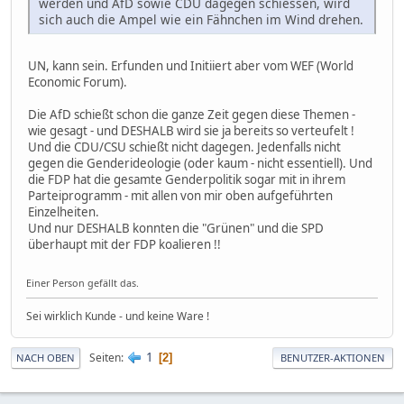
werden und AfD sowie CDU dagegen schiessen, wird
sich auch die Ampel wie ein Fähnchen im Wind drehen.
UN, kann sein. Erfunden und Initiiert aber vom WEF (World
Economic Forum).
Die AfD schießt schon die ganze Zeit gegen diese Themen -
wie gesagt - und DESHALB wird sie ja bereits so verteufelt !
Und die CDU/CSU schießt nicht dagegen. Jedenfalls nicht
gegen die Genderideologie (oder kaum - nicht essentiell). Und
die FDP hat die gesamte Genderpolitik sogar mit in ihrem
Parteiprogramm - mit allen von mir oben aufgeführten
Einzelheiten.
Und nur DESHALB konnten die "Grünen" und die SPD
überhaupt mit der FDP koalieren !!
Einer Person gefällt das.
Sei wirklich Kunde - und keine Ware !
1
Seiten
2
NACH OBEN
BENUTZER-AKTIONEN