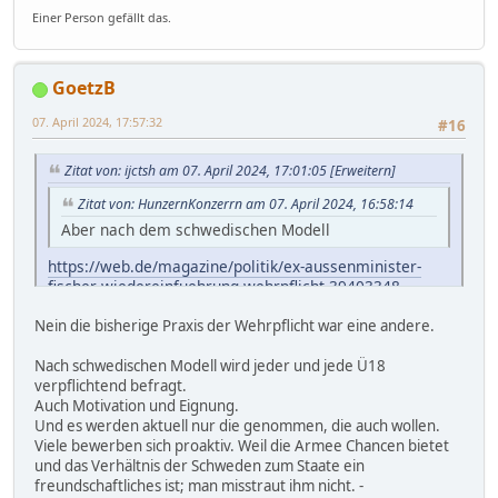
Einer Person gefällt das.
GoetzB
07. April 2024, 17:57:32
#16
Zitat von: ijctsh am 07. April 2024, 17:01:05
[Erweitern]
Zitat von: HunzernKonzerrn am 07. April 2024, 16:58:14
Aber nach dem schwedischen Modell
https://web.de/magazine/politik/ex-aussenminister-
fischer-wiedereinfuehrung-wehrpflicht-39403348
Nein die bisherige Praxis der Wehrpflicht war eine andere.
Zitat von: HunzernKonzerrn am 07. April 2024, 16:58:14
wo nur jene gezogen werden, die das auch wollen.
Nach schwedischen Modell wird jeder und jede Ü18
verpflichtend befragt.
war früher nicht anders. Wer nicht wollte, hat
Auch Motivation und Eignung.
Zivildienst gemacht oder war untauglich.
Und es werden aktuell nur die genommen, die auch wollen.
Und wie genau ist der Plan der AfD bezüglich der
Viele bewerben sich proaktiv. Weil die Armee Chancen bietet
Wehrpflicht?
und das Verhältnis der Schweden zum Staate ein
freundschaftliches ist; man misstraut ihm nicht. -