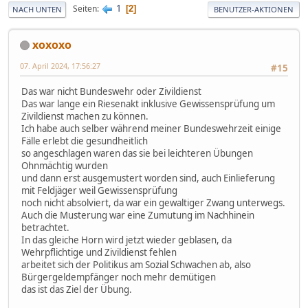
1
Seiten
2
NACH UNTEN
BENUTZER-AKTIONEN
xoxoxo
07. April 2024, 17:56:27
#15
Das war nicht Bundeswehr oder Zivildienst
Das war lange ein Riesenakt inklusive Gewissensprüfung um
Zivildienst machen zu können.
Ich habe auch selber während meiner Bundeswehrzeit einige
Fälle erlebt die gesundheitlich
so angeschlagen waren das sie bei leichteren Übungen
Ohnmächtig wurden
und dann erst ausgemustert worden sind, auch Einlieferung
mit Feldjäger weil Gewissensprüfung
noch nicht absolviert, da war ein gewaltiger Zwang unterwegs.
Auch die Musterung war eine Zumutung im Nachhinein
betrachtet.
In das gleiche Horn wird jetzt wieder geblasen, da
Wehrpflichtige und Zivildienst fehlen
arbeitet sich der Politikus am Sozial Schwachen ab, also
Bürgergeldempfänger noch mehr demütigen
das ist das Ziel der Übung.