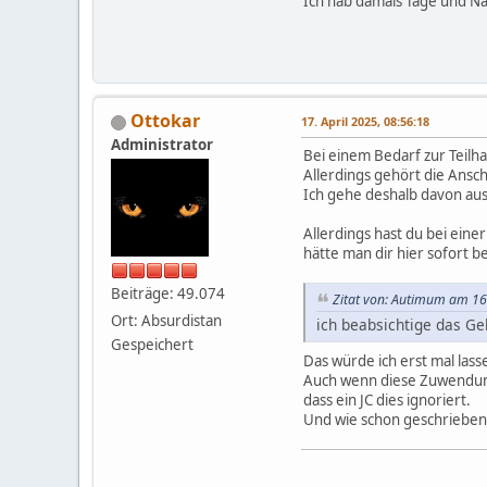
Ich hab damals Tage und Nä
Ottokar
17. April 2025, 08:56:18
Administrator
Bei einem Bedarf zur Teilh
Allerdings gehört die Ansc
Ich gehe deshalb davon aus
Allerdings hast du bei ein
hätte man dir hier sofort b
Beiträge: 49.074
Zitat von: Autimum am 16.
Ort: Absurdistan
ich beabsichtige das Ge
Gespeichert
Das würde ich erst mal lass
Auch wenn diese Zuwendung d
dass ein JC dies ignoriert.
Und wie schon geschrieben