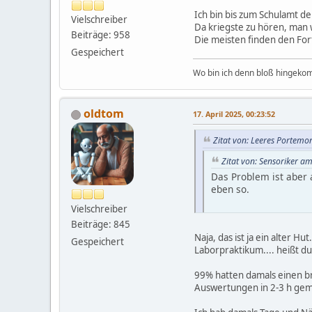
Ich bin bis zum Schulamt d
Vielschreiber
Da kriegste zu hören, man w
Beiträge: 958
Die meisten finden den Forts
Gespeichert
Wo bin ich denn bloß hingekom
oldtom
17. April 2025, 00:23:52
Zitat von: Leeres Portemo
Zitat von: Sensoriker am
Das Problem ist aber 
eben so.
Vielschreiber
Beiträge: 845
Ich bin bis zum Schula
Naja, das ist ja ein alter H
Gespeichert
teurer.
Laborpraktikum.... heißt d
Da kriegste zu hören, m
Die meisten finden den F
99% hatten damals einen br
Auswertungen in 2-3 h gem