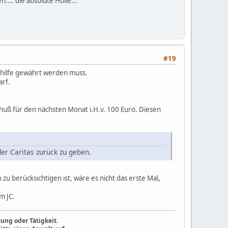
.. die absolute Hölle...
#19
eihilfe gewährt werden muss.
arf.
chuß für den nächsten Monat i.H.v. 100 Euro. Diesen
er Caritas zurück zu geben.
u berücksichtigen ist, wäre es nicht das erste Mal,
m JC.
ung oder Tätigkeit.