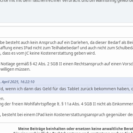
chte mit mit dem Taschenrechner verbracht und bin wahnsinnig geworden..
abe besteht auch kein Anspruch auf ein Darlehen, da dieser Bedarf als B
haffung eines IPad nicht zum Teilhabebedarf und auch nicht zum Schulbed
, dass es vom JC keine Kostenerstattung geben wird.
er Notlage gemäß § 42 Abs. 2 SGB II einen Rechtsanspruch auf einen Vors
ewilligen müssen.
 April 2025, 16:22:10
ld, wenn ich dann das Geld für das Tablet zurück bekommen haben, d
en.
er freien Wohlfahrtspflege lt. § 11a Abs. 4 SGB II nicht als Einkommen z
, besteht bei einem IPad kein Kostenerstattungsanspruch gegenüber de
Meine Beiträge beinhalten oder ersetzen keine anwaltliche Berat