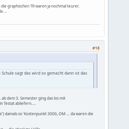
 die graphischen TR waren ja nochmal teurer.
 ...
#18
 Schule sagt das wird so gemacht dann ist das
Gymnasium die graphischen TR waren ja nochmal
... ab dem 3. Semester ging das los mit
Testat abliefern....
nd blabla ...
fen muss.
) damals so 'Kostenpunkt 3000,-DM ... da waren die