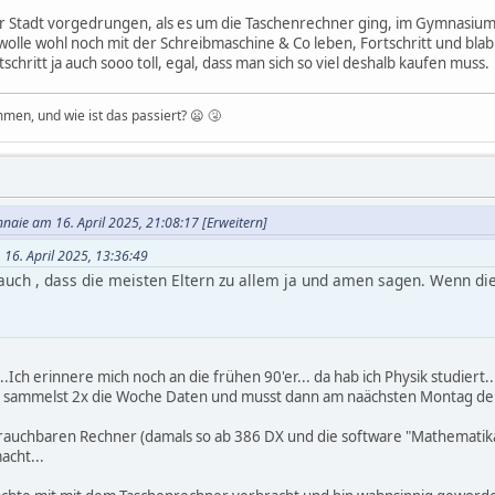
er Stadt vorgedrungen, als es um die Taschenrechner ging, im Gymnasium
olle wohl noch mit der Schreibmaschine & Co leben, Fortschritt und blabla
chritt ja auch sooo toll, egal, dass man sich so viel deshalb kaufen muss.
men, und wie ist das passiert? 😦 🤧
nnaie am 16. April 2025, 21:08:17
[Erweitern]
 16. April 2025, 13:36:49
auch , dass die meisten Eltern zu allem ja und amen sagen. Wenn die
mt der Stadt vorgedrungen, als es um die Taschenrechner ging, im 
ut...Ich erinnere mich noch an die frühen 90'er... da hab ich Physik studiert
u sammelst 2x die Woche Daten und musst dann am naächsten Montag dein 
an wolle wohl noch mit der Schreibmaschine & Co leben, Fortschritt u
ortschritt ja auch sooo toll, egal, dass man sich so viel deshalb kau
auchbaren Rechner (damals so ab 386 DX und die software "Mathematika"
acht...