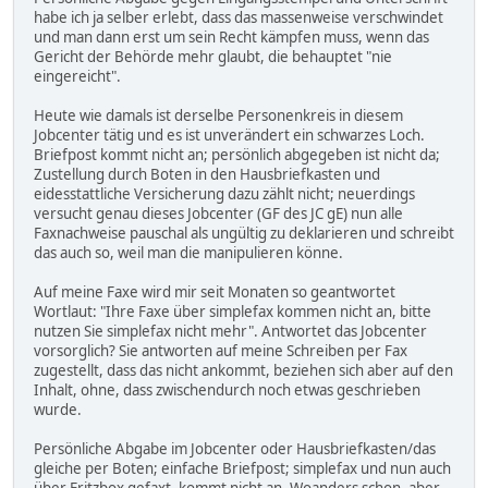
habe ich ja selber erlebt, dass das massenweise verschwindet
und man dann erst um sein Recht kämpfen muss, wenn das
Gericht der Behörde mehr glaubt, die behauptet "nie
eingereicht".
Heute wie damals ist derselbe Personenkreis in diesem
Jobcenter tätig und es ist unverändert ein schwarzes Loch.
Briefpost kommt nicht an; persönlich abgegeben ist nicht da;
Zustellung durch Boten in den Hausbriefkasten und
eidesstattliche Versicherung dazu zählt nicht; neuerdings
versucht genau dieses Jobcenter (GF des JC gE) nun alle
Faxnachweise pauschal als ungültig zu deklarieren und schreibt
das auch so, weil man die manipulieren könne.
Auf meine Faxe wird mir seit Monaten so geantwortet
Wortlaut: "Ihre Faxe über simplefax kommen nicht an, bitte
nutzen Sie simplefax nicht mehr". Antwortet das Jobcenter
vorsorglich? Sie antworten auf meine Schreiben per Fax
zugestellt, dass das nicht ankommt, beziehen sich aber auf den
Inhalt, ohne, dass zwischendurch noch etwas geschrieben
wurde.
Persönliche Abgabe im Jobcenter oder Hausbriefkasten/das
gleiche per Boten; einfache Briefpost; simplefax und nun auch
über Fritzbox gefaxt, kommt nicht an. Woanders schon, aber