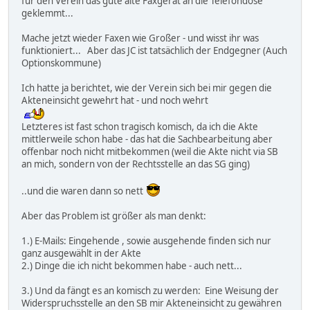
für den Verein das gute alte Faxgerät an die Telefondose
geklemmt...
Mache jetzt wieder Faxen wie Großer - und wisst ihr was
funktioniert... Aber das JC ist tatsächlich der Endgegner (Auch
Optionskommune)
Ich hatte ja berichtet, wie der Verein sich bei mir gegen die
Akteneinsicht gewehrt hat - und noch wehrt
Letzteres ist fast schon tragisch komisch, da ich die Akte
mittlerweile schon habe - das hat die Sachbearbeitung aber
offenbar noch nicht mitbekommen (weil die Akte nicht via SB
an mich, sondern von der Rechtsstelle an das SG ging)
..und die waren dann so nett
Aber das Problem ist größer als man denkt:
1.) E-Mails: Eingehende , sowie ausgehende finden sich nur
ganz ausgewählt in der Akte
2.) Dinge die ich nicht bekommen habe - auch nett...
3.) Und da fängt es an komisch zu werden: Eine Weisung der
Widerspruchsstelle an den SB mir Akteneinsicht zu gewähren