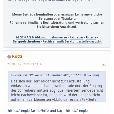
Meine Beiträge beinhalten oder ersetzen keine anwaltliche
Beratung oder Tätigkeit.
Für eine verbindliche Rechtsberatung und -vertretung suchen
Sie bitte einen Anwalt auf.
ALG2-FAQ & Abkürzungshinweise
-
Ratgeber
-
Urteile
-
Beispielschreiben
-
Rechtsanwalt/Beratungsstelle gesucht
Rotti
26. Oktober 2025, 21:19:56
#2
Zitat von: Ottokar am 23. Oktober 2025, 13:12:46
[Erweitern]
Das sich der Herr leider nicht zur Faxzustellung
einlassen will, ist schade, weil gerade dort der Zugang
des Schreibens mittels sog. qualifiziertem Sendebericht
leicht nachweisbar ist, denn da wird der Sendebericht
auf einem verkleinerten Abbild der ersten Fax-Seite
ausgedruckt.
https://simple-fax.de/hilfe-und-faq
https://simple-