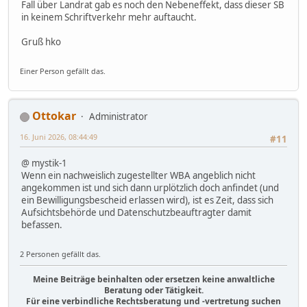
Fall über Landrat gab es noch den Nebeneffekt, dass dieser SB
in keinem Schriftverkehr mehr auftaucht.
Gruß hko
Einer Person gefällt das.
Ottokar
Administrator
16. Juni 2026, 08:44:49
#11
@ mystik-1
Wenn ein nachweislich zugestellter WBA angeblich nicht
angekommen ist und sich dann urplötzlich doch anfindet (und
ein Bewilligungsbescheid erlassen wird), ist es Zeit, dass sich
Aufsichtsbehörde und Datenschutzbeauftragter damit
befassen.
2 Personen gefällt das.
Meine Beiträge beinhalten oder ersetzen keine anwaltliche
Beratung oder Tätigkeit.
Für eine verbindliche Rechtsberatung und -vertretung suchen