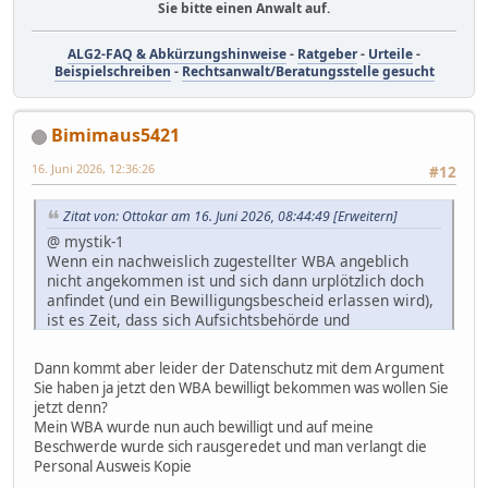
Sie bitte einen Anwalt auf.
ALG2-FAQ & Abkürzungshinweise
-
Ratgeber
-
Urteile
-
Beispielschreiben
-
Rechtsanwalt/Beratungsstelle gesucht
Bimimaus5421
16. Juni 2026, 12:36:26
#12
Zitat von: Ottokar am 16. Juni 2026, 08:44:49
[Erweitern]
@ mystik-1
Wenn ein nachweislich zugestellter WBA angeblich
nicht angekommen ist und sich dann urplötzlich doch
anfindet (und ein Bewilligungsbescheid erlassen wird),
ist es Zeit, dass sich Aufsichtsbehörde und
Datenschutzbeauftragter damit befassen.
Dann kommt aber leider der Datenschutz mit dem Argument
Sie haben ja jetzt den WBA bewilligt bekommen was wollen Sie
jetzt denn?
Mein WBA wurde nun auch bewilligt und auf meine
Beschwerde wurde sich rausgeredet und man verlangt die
Personal Ausweis Kopie