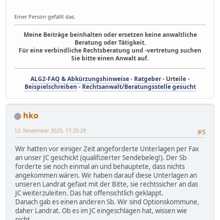
Einer Person gefällt das.
Meine Beiträge beinhalten oder ersetzen keine anwaltliche
Beratung oder Tätigkeit.
Für eine verbindliche Rechtsberatung und -vertretung suchen
Sie bitte einen Anwalt auf.
ALG2-FAQ & Abkürzungshinweise
-
Ratgeber
-
Urteile
-
Beispielschreiben
-
Rechtsanwalt/Beratungsstelle gesucht
hko
12. November 2025, 17:20:29
#5
Wir hatten vor einiger Zeit angeforderte Unterlagen per Fax
an unser JC geschickt (qualifizierter Sendebeleg!). Der Sb
forderte sie noch einmal an und behauptete, dass nichts
angekommen wären. Wir haben darauf diese Unterlagen an
unseren Landrat gefaxt mit der Bitte, sie rechtssicher an das
JC weiterzuleiten. Das hat offensichtlich geklappt.
Danach gab es einen anderen Sb. Wir sind Optionskommune,
daher Landrat. Ob es im JC eingeschlagen hat, wissen wie
nicht.