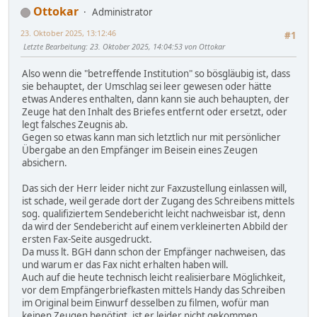
Ottokar
Administrator
23. Oktober 2025, 13:12:46
#1
Letzte Bearbeitung
: 23. Oktober 2025, 14:04:53 von Ottokar
Also wenn die "betreffende Institution" so bösgläubig ist, dass
sie behauptet, der Umschlag sei leer gewesen oder hätte
etwas Anderes enthalten, dann kann sie auch behaupten, der
Zeuge hat den Inhalt des Briefes entfernt oder ersetzt, oder
legt falsches Zeugnis ab.
Gegen so etwas kann man sich letztlich nur mit persönlicher
Übergabe an den Empfänger im Beisein eines Zeugen
absichern.
Das sich der Herr leider nicht zur Faxzustellung einlassen will,
ist schade, weil gerade dort der Zugang des Schreibens mittels
sog. qualifiziertem Sendebericht leicht nachweisbar ist, denn
da wird der Sendebericht auf einem verkleinerten Abbild der
ersten Fax-Seite ausgedruckt.
Da muss lt. BGH dann schon der Empfänger nachweisen, das
und warum er das Fax nicht erhalten haben will.
Auch auf die heute technisch leicht realisierbare Möglichkeit,
vor dem Empfängerbriefkasten mittels Handy das Schreiben
im Original beim Einwurf desselben zu filmen, wofür man
keinen Zeugen benötigt, ist er leider nicht gekommen.