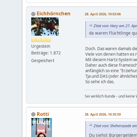
Eichhörnchen
28. April 2026, 10:03:06
Zitat von: Hary am 27. Apr
da waren Flüchtlinge q
Urgestein
Doch. Das waren damals die
Beiträge: 1.872
Viele von denen hatten es 
Mit diesem Hartz-System wo
Gespeichert
Daher auch diese frameisch
anfänglich so eine "Erziehu
Tja und DAS (oder ähnliches
So sehe ich das.
Sei wirklich Kunde - und keine 
Rotti
28. April 2026, 10:35:59
Zitat von: Sheherazade am
Du siehst Bürgergeldem