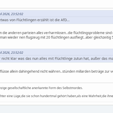
il 2026, 23:52:02
was von Flüchtlingen erzählt ist die AfD...
n die anderen parteien alles verharmlosen..die flüchtlingsprobleme sind
 man wieder nen flugzeug mit 20 flüchtlingen ausfliegt..aber gleichzeiti
il 2026, 23:52:02
 nicht klar was das nun alles mit Flüchtlinge zutun hat, außer das ma
lüsse allein dahingehend nicht währen..stünden millarden beträge zur v
einzige gesellschaftliche anerkannte Form des Selbstmordes.
hter eine Lüge,die sie schon hundertmal gehört haben,als eine Wahrheit,die ihnen 