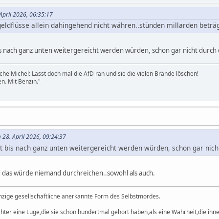
 April 2026, 06:35:17
ldflüsse allein dahingehend nicht währen..stünden millarden beträg
bis nach ganz unten weitergereicht werden würden, schon gar nicht durch 
sche Michel: Lasst doch mal die AfD ran und sie die vielen Brände löschen!
en. Mit Benzin."
 28. April 2026, 09:24:37
ht bis nach ganz unten weitergereicht werden würden, schon gar nich
d das würde niemand durchreichen..sowohl als auch.
einzige gesellschaftliche anerkannte Form des Selbstmordes.
hter eine Lüge,die sie schon hundertmal gehört haben,als eine Wahrheit,die ihnen 