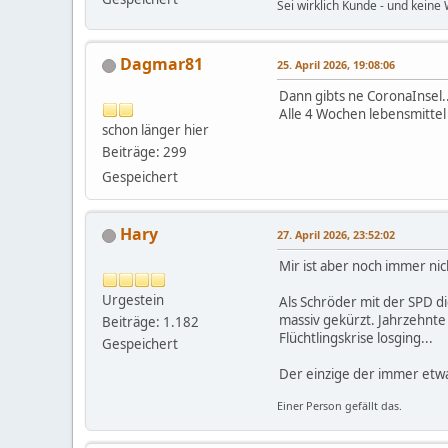
Sei wirklich Kunde - und keine 
Dagmar81
25. April 2026, 19:08:06
Dann gibts ne CoronaInsel..
Alle 4 Wochen lebensmittel 
schon länger hier
Beiträge: 299
Gespeichert
Hary
27. April 2026, 23:52:02
Mir ist aber noch immer nic
Urgestein
Als Schröder mit der SPD d
massiv gekürzt. Jahrzehnt
Beiträge: 1.182
Flüchtlingskrise losging...
Gespeichert
Der einzige der immer etwas
Einer Person gefällt das.