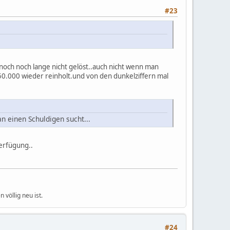
#23
 noch noch lange nicht gelöst..auch nicht wenn man
g 50.000 wieder reinholt.und von den dunkelziffern mal
n einen Schuldigen sucht...
erfügung..
völlig neu ist.
#24