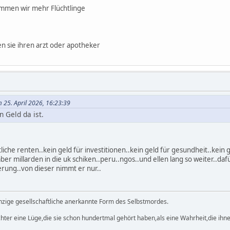
mmen wir mehr Flüchtlinge
 sie ihren arzt oder apotheker
 25. April 2026, 16:23:39
n Geld da ist.
tliche renten..kein geld für investitionen..kein geld für gesundheit..kein 
aber millarden in die uk schiken..peru..ngos..und ellen lang so weiter..da
erung..von dieser nimmt er nur..
einzige gesellschaftliche anerkannte Form des Selbstmordes.
hter eine Lüge,die sie schon hundertmal gehört haben,als eine Wahrheit,die ihnen 