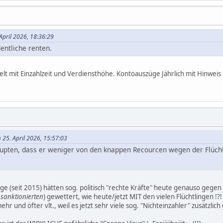
 April 2026, 18:36:29
dentliche renten.
lt mit Einzahlzeit und Verdiensthöhe. Kontoauszüge Jährlich mit Hinweis
 25. April 2026, 15:57:03
upten, dass er weniger von den knappen Recourcen wegen der Flüc
nge (seit 2015) hätten sog. politisch "rechte Kräfte" heute genauso ge
 sanktionierten
) gewettert, wie heute/jetzt MIT den vielen Flüchtlingen !?!
ehr und öfter vlt., weil es jetzt sehr viele sog. "Nichteinzahler" zusätzlic