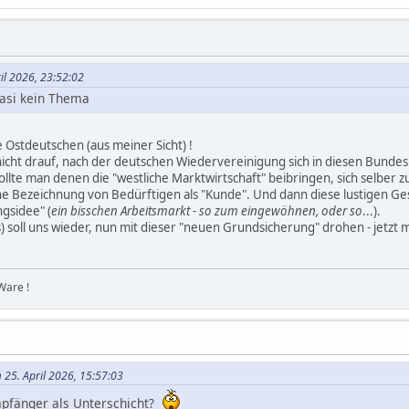
il 2026, 23:52:02
uasi kein Thema
 Ostdeutschen (aus meiner Sicht) !
nicht drauf, nach der deutschen Wiedervereinigung sich in diesen Bunde
llte man denen die "westliche Marktwirtschaft" beibringen, sich selber 
e Bezeichnung von Bedürftigen als "Kunde". Und dann diese lustigen Ges
ngsidee" (
ein bisschen Arbeitsmarkt - so zum eingewöhnen, oder so
...).
) soll uns wieder, nun mit dieser "neuen Grundsicherung" drohen - jetzt m
Ware !
 25. April 2026, 15:57:03
pfänger als Unterschicht?