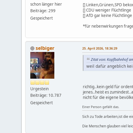
schon länger hier
[] Linken,Grünen,SPD beko
[] CDU weniger Flüchtlinge
Beiträge: 299
[] AfD gar keine Flüchtlinge
Gespeichert
*für nebenwirkungen fragen
selbiger
25. April 2026, 18:36:29
Zitat von: Kopfbahnhof am
weil dafür angeblich kei
richtig..kein geld für orden
Urgestein
jenes..heist es zumindest..
Beiträge: 10.787
nicht für die eigene bevölk
Gespeichert
Einer Person gefällt das.
Sich zu Tode arbeiten,ist die 
Die Menschen glauben viel leic