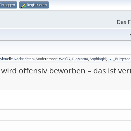
Einloggen
Registrieren
Das 
Aktuelle Nachrichten
(Moderatoren:
Wolf27
,
BigMama
,
Sophiagirl
)
„Bürgergel
►
ird offensiv beworben – das ist ver