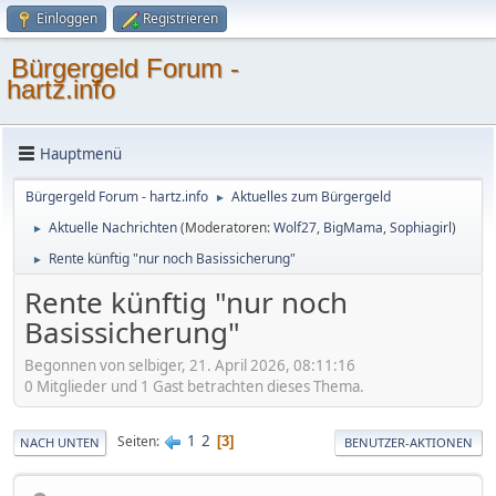
Einloggen
Registrieren
Bürgergeld Forum -
hartz.info
Hauptmenü
Bürgergeld Forum - hartz.info
Aktuelles zum Bürgergeld
►
Aktuelle Nachrichten
(Moderatoren:
Wolf27
,
BigMama
,
Sophiagirl
)
►
Rente künftig "nur noch Basissicherung"
►
Rente künftig "nur noch
Basissicherung"
Begonnen von selbiger, 21. April 2026, 08:11:16
0 Mitglieder und 1 Gast betrachten dieses Thema.
1
2
Seiten
3
NACH UNTEN
BENUTZER-AKTIONEN