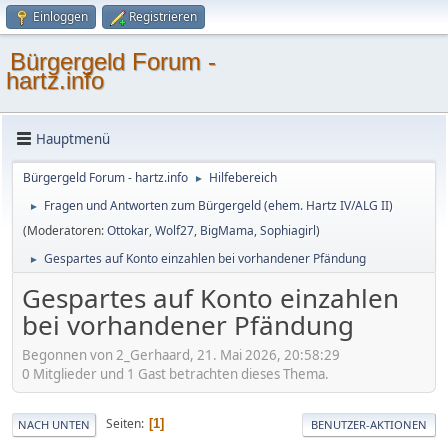
Einloggen
Registrieren
Bürgergeld Forum -
hartz.info
Hauptmenü
Bürgergeld Forum - hartz.info
Hilfebereich
►
Fragen und Antworten zum Bürgergeld (ehem. Hartz IV/ALG II)
►
(Moderatoren:
Ottokar
,
Wolf27
,
BigMama
,
Sophiagirl
)
Gespartes auf Konto einzahlen bei vorhandener Pfändung
►
Gespartes auf Konto einzahlen
bei vorhandener Pfändung
Begonnen von 2_Gerhaard, 21. Mai 2026, 20:58:29
0 Mitglieder und 1 Gast betrachten dieses Thema.
Seiten
1
NACH UNTEN
BENUTZER-AKTIONEN