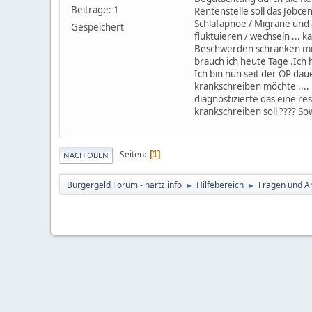
Beiträge: 1
Rentenstelle soll das Jobc
Schlafapnoe / Migräne und 
Gespeichert
fluktuieren / wechseln ... k
Beschwerden schränken mich 
brauch ich heute Tage .Ich
Ich bin nun seit der OP dau
krankschreiben möchte ....
diagnostizierte das eine re
krankschreiben soll ???? Sow
Seiten
1
NACH OBEN
Bürgergeld Forum - hartz.info
Hilfebereich
Fragen und A
►
►