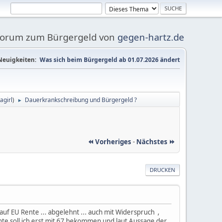
Forum zum Bürgergeld von
gegen-hartz.de
Neuigkeiten:
Was sich beim Bürgergeld ab 01.07.2026 ändert
agirl
)
Dauerkrankschreibung und Bürgergeld ?
►
⏪ Vorheriges
-
Nächstes ⏩
DRUCKEN
 auf EU Rente ... abgelehnt ... auch mit Widerspruch ,
te soll ich erst mit 67 bekommen und laut Aussage der