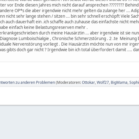
enter vor Ende diesen Jahres mich nicht darauf ansprechen ???????? Behi
andere OP*s die aber irgendwie nicht mehr gelten da zulange her ... Adi
ann nicht sehr lange stehen / sitzen ... bin sehr schnell erschöpft Viele S
auch dauerhaft ein .ich schaffe auch zuhause das einfachste nicht mehr e
 habe einfach keine Belastungsreserven mehr .
erkrankgeschrieben durch meine Hausärztin ... aber irgendwie ist sie nun
 Diagnose Lumboischialgie , Chronische Schmerzstörung . 2 .te Meinung b
siduale Nervenstörung vorliegt . Die Hausärztin möchte nun von mir irgen
as gibts doch gar nicht ? Irgendwie bin ich total überfordert damit .... da
ntworten zu anderen Problemen
(Moderatoren:
Ottokar
,
Wolf27
,
BigMama
,
Sophi