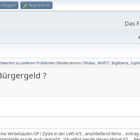
Einloggen
Registrieren
Das 
ntworten zu anderen Problemen
(Moderatoren:
Ottokar
,
Wolf27
,
BigMama
,
Sophi
ürgergeld ?
 eine Wirbelsäulen OP / Zyste in der LWS 4/5 , anschließend Reha .. Antrag
tenstelle wurde auch gemacht . Ich selbst werde diesen Monat 65 ... Ren