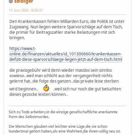
selbiger
17. Juni 2026, 16:35:27
Den Krankenkassen fehlen Milliarden Euro, die Politik ist unter
Zugzwang. Nun liegen weitere Sparvorschläge auf dem Tisch,
die primär für Beitragszahler starke Belastungen mit sich
bringen.
https://www.t-
online.de/finanzen/aktuelles/id_101300660/krankenkassen-
defizit-diese-sparvorschlaege-liegen-jetzt-auf-dem-tisch.html
die praxisgebühr wird denn wieder masslos sein sinnlos
sowieso..weil man schlicht aus der vergangenheit nichts
gelernt hat..die folge des ganzen..das private leise sterben
wird beginnen..
.weil sich nur noch die gut betuchten
dieses gezocke leisten können..
Sich zu Tode arbeiten,ist die einzige gesellschaftliche anerkannte
Form des Selbstmordes.
Die Menschen glauben viel leichter eine Lüge,die sie schon
hundertmal gehört haben,als eine Wahrheit,die ihnen völlig neu ist.