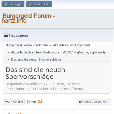
Einloggen
Registrieren
Bürgergeld Forum -
hartz.info
Hauptmenü
Bürgergeld Forum - hartz.info
Aktuelles zum Bürgergeld
►
Aktuelle Nachrichten
(Moderatoren:
Wolf27
,
BigMama
,
Sophiagirl
)
►
Das sind die neuen Sparvorschläge
►
Das sind die neuen
Sparvorschläge
Begonnen von selbiger, 17. Juni 2026, 16:35:27
0 Mitglieder und 1 Gast betrachten dieses Thema.
Seiten
1
NACH UNTEN
BENUTZER-AKTIONEN