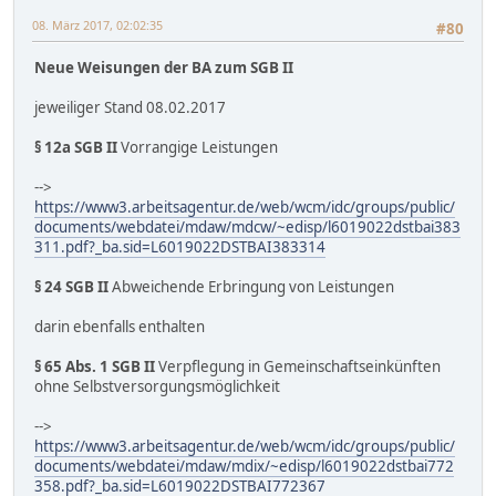
08. März 2017, 02:02:35
#80
Neue Weisungen der BA zum SGB II
jeweiliger Stand 08.02.2017
§ 12a SGB II
Vorrangige Leistungen
-->
https://www3.arbeitsagentur.de/web/wcm/idc/groups/public/
documents/webdatei/mdaw/mdcw/~edisp/l6019022dstbai383
311.pdf?_ba.sid=L6019022DSTBAI383314
§ 24 SGB II
Abweichende Erbringung von Leistungen
darin ebenfalls enthalten
§ 65 Abs. 1 SGB II
Verpflegung in Gemeinschaftseinkünften
ohne Selbstversorgungsmöglichkeit
-->
https://www3.arbeitsagentur.de/web/wcm/idc/groups/public/
documents/webdatei/mdaw/mdix/~edisp/l6019022dstbai772
358.pdf?_ba.sid=L6019022DSTBAI772367