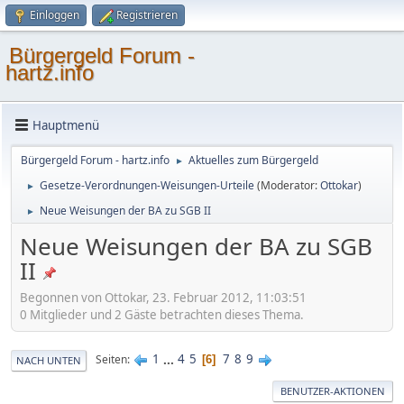
Einloggen
Registrieren
Bürgergeld Forum -
hartz.info
Hauptmenü
Bürgergeld Forum - hartz.info
Aktuelles zum Bürgergeld
►
Gesetze-Verordnungen-Weisungen-Urteile
(Moderator:
Ottokar
)
►
Neue Weisungen der BA zu SGB II
►
Neue Weisungen der BA zu SGB
II
Begonnen von Ottokar, 23. Februar 2012, 11:03:51
0 Mitglieder und 2 Gäste betrachten dieses Thema.
1
...
4
5
7
8
9
Seiten
6
NACH UNTEN
BENUTZER-AKTIONEN