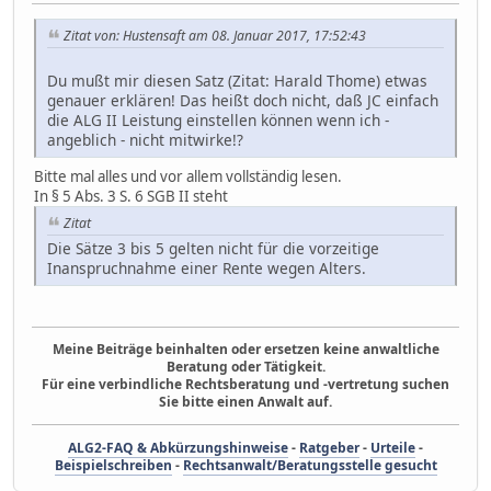
Zitat von: Hustensaft am 08. Januar 2017, 17:52:43
Du mußt mir diesen Satz (Zitat: Harald Thome) etwas
genauer erklären! Das heißt doch nicht, daß JC einfach
die ALG II Leistung einstellen können wenn ich -
angeblich - nicht mitwirke!?
Bitte mal alles und vor allem vollständig lesen.
In § 5 Abs. 3 S. 6 SGB II steht
Zitat
Die Sätze 3 bis 5 gelten nicht für die vorzeitige
Inanspruchnahme einer Rente wegen Alters.
Meine Beiträge beinhalten oder ersetzen keine anwaltliche
Beratung oder Tätigkeit.
Für eine verbindliche Rechtsberatung und -vertretung suchen
Sie bitte einen Anwalt auf.
ALG2-FAQ & Abkürzungshinweise
-
Ratgeber
-
Urteile
-
Beispielschreiben
-
Rechtsanwalt/Beratungsstelle gesucht