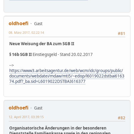
oldhoefi
Gast
08. März 2017, 02:22:14
#81
Neue Weisung der BA zum SGB II
§ 16b SGB II
Einstiegsgeld - Stand 20.02.2017
-->
https://www3.arbeitsagentur.de/web/wcm/idc/groups/public/
documents/webdatei/mdaw/mti5/~edisp/l6019022dstbai6163
74.pdf?_ba.sid=L6019022DSTBAI616377
oldhoefi
Gast
12. April 2017, 03:39:15
#82
Organisatorische Änderungen in der besonderen
Dienststelle Familienkasse sowie in den regionalen