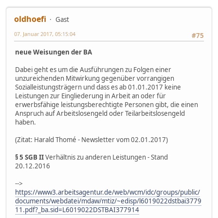
oldhoefi
Gast
07. Januar 2017, 05:15:04
#75
neue Weisungen der BA
Dabei geht es um die Ausführungen zu Folgen einer
unzureichenden Mitwirkung gegenüber vorrangigen
Sozialleistungsträgern und dass es ab 01.01.2017 keine
Leistungen zur Eingliederung in Arbeit an oder für
erwerbsfähige leistungsberechtigte Personen gibt, die einen
Anspruch auf Arbeitslosengeld oder Teilarbeitslosengeld
haben.
(Zitat: Harald Thomé - Newsletter vom 02.01.2017)
§ 5 SGB II
Verhältnis zu anderen Leistungen - Stand
20.12.2016
-->
https://www3.arbeitsagentur.de/web/wcm/idc/groups/public/
documents/webdatei/mdaw/mtiz/~edisp/l6019022dstbai3779
11.pdf?_ba.sid=L6019022DSTBAI377914