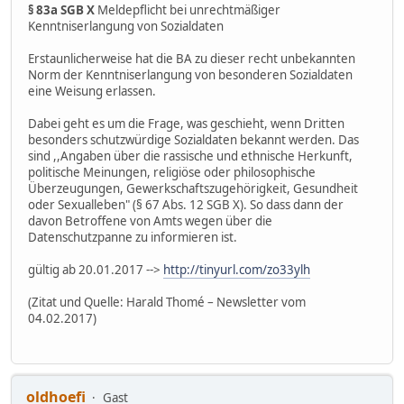
§ 83a SGB X
Meldepflicht bei unrechtmäßiger
Kenntniserlangung von Sozialdaten
Erstaunlicherweise hat die BA zu dieser recht unbekannten
Norm der Kenntniserlangung von besonderen Sozialdaten
eine Weisung erlassen.
Dabei geht es um die Frage, was geschieht, wenn Dritten
besonders schutzwürdige Sozialdaten bekannt werden. Das
sind ,,Angaben über die rassische und ethnische Herkunft,
politische Meinungen, religiöse oder philosophische
Überzeugungen, Gewerkschaftszugehörigkeit, Gesundheit
oder Sexualleben" (§ 67 Abs. 12 SGB X). So dass dann der
davon Betroffene von Amts wegen über die
Datenschutzpanne zu informieren ist.
gültig ab 20.01.2017 -->
http://tinyurl.com/zo33ylh
(Zitat und Quelle: Harald Thomé – Newsletter vom
04.02.2017)
oldhoefi
Gast