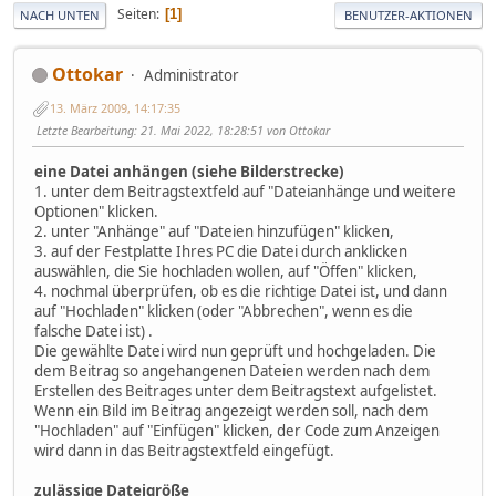
Seiten
1
NACH UNTEN
BENUTZER-AKTIONEN
Ottokar
Administrator
13. März 2009, 14:17:35
Letzte Bearbeitung
: 21. Mai 2022, 18:28:51 von Ottokar
eine Datei anhängen (siehe Bilderstrecke)
1. unter dem Beitragstextfeld auf "Dateianhänge und weitere
Optionen" klicken.
2. unter "Anhänge" auf "Dateien hinzufügen" klicken,
3. auf der Festplatte Ihres PC die Datei durch anklicken
auswählen, die Sie hochladen wollen, auf "Öffen" klicken,
4. nochmal überprüfen, ob es die richtige Datei ist, und dann
auf "Hochladen" klicken (oder "Abbrechen", wenn es die
falsche Datei ist) .
Die gewählte Datei wird nun geprüft und hochgeladen. Die
dem Beitrag so angehangenen Dateien werden nach dem
Erstellen des Beitrages unter dem Beitragstext aufgelistet.
Wenn ein Bild im Beitrag angezeigt werden soll, nach dem
"Hochladen" auf "Einfügen" klicken, der Code zum Anzeigen
wird dann in das Beitragstextfeld eingefügt.
zulässige Dateigröße