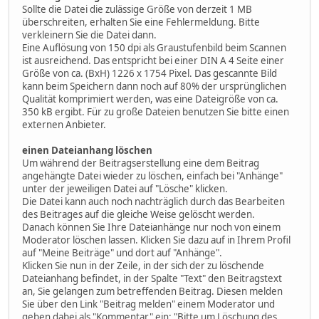
Sollte die Datei die zulässige Größe von derzeit 1 MB
überschreiten, erhalten Sie eine Fehlermeldung. Bitte
verkleinern Sie die Datei dann.
Eine Auflösung von 150 dpi als Graustufenbild beim Scannen
ist ausreichend. Das entspricht bei einer DIN A 4 Seite einer
Größe von ca. (BxH) 1226 x 1754 Pixel. Das gescannte Bild
kann beim Speichern dann noch auf 80% der ursprünglichen
Qualität komprimiert werden, was eine Dateigröße von ca.
350 kB ergibt. Für zu große Dateien benutzen Sie bitte einen
externen Anbieter.
einen Dateianhang löschen
Um während der Beitragserstellung eine dem Beitrag
angehängte Datei wieder zu löschen, einfach bei "Anhänge"
unter der jeweiligen Datei auf "Lösche" klicken.
Die Datei kann auch noch nachträglich durch das Bearbeiten
des Beitrages auf die gleiche Weise gelöscht werden.
Danach können Sie Ihre Dateianhänge nur noch von einem
Moderator löschen lassen. Klicken Sie dazu auf in Ihrem Profil
auf "Meine Beiträge" und dort auf "Anhänge".
Klicken Sie nun in der Zeile, in der sich der zu löschende
Dateianhang befindet, in der Spalte "Text" den Beitragstext
an, Sie gelangen zum betreffenden Beitrag. Diesen melden
Sie über den Link "Beitrag melden" einem Moderator und
geben dabei als "Kommentar" ein: "Bitte um Löschung des