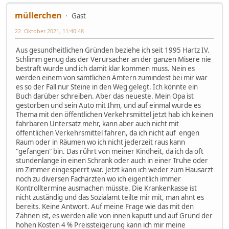
müllerchen
Gast
22. Oktober 2021, 11:40:48
Aus gesundheitlichen Gründen beziehe ich seit 1995 Hartz IV.
Schlimm genug das der Verursacher an der ganzen Misere nie
bestraft wurde und ich damit klar kommen muss. Nein es
werden einem von sämtlichen Ämtern zumindest bei mir war
es so der Fall nur Steine in den Weg gelegt. Ich könnte ein
Buch darüber schreiben. Aber das neueste. Mein Opa ist
gestorben und sein Auto mit Ihm, und auf einmal wurde es
Thema mit den öffentlichen Verkehrsmittel jetzt hab ich keinen
fahrbaren Untersatz mehr, kann aber auch nicht mit
öffentlichen Verkehrsmittel fahren, da ich nicht auf engen
Raum oder in Räumen wo ich nicht jederzeit raus kann
"gefangen" bin. Das rührt von meiner Kindheit, da ich da oft
stundenlange in einen Schrank oder auch in einer Truhe oder
im Zimmer eingesperrt war. Jetzt kann ich weder zum Hausarzt
noch zu diversen Fachärzten wo ich eigentlich immer
Kontrolltermine ausmachen müsste. Die Krankenkasse ist
nicht zuständig und das Sozialamt teilte mir mit, man ahnt es
bereits. Keine Antwort. Auf meine Frage wie das mit den
Zähnen ist, es werden alle von innen kaputt und auf Grund der
hohen Kosten 4 % Preissteigerung kann ich mir meine