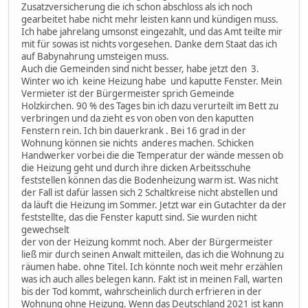
Zusatzversicherung die ich schon abschloss als ich noch
gearbeitet habe nicht mehr leisten kann und kündigen muss.
Ich habe jahrelang umsonst eingezahlt, und das Amt teilte mir
mit für sowas ist nichts vorgesehen. Danke dem Staat das ich
auf Babynahrung umsteigen muss.
Auch die Gemeinden sind nicht besser, habe jetzt den 3.
Winter wo ich keine Heizung habe und kaputte Fenster. Mein
Vermieter ist der Bürgermeister sprich Gemeinde
Holzkirchen. 90 % des Tages bin ich dazu verurteilt im Bett zu
verbringen und da zieht es von oben von den kaputten
Fenstern rein. Ich bin dauerkrank . Bei 16 grad in der
Wohnung können sie nichts anderes machen. Schicken
Handwerker vorbei die die Temperatur der wände messen ob
die Heizung geht und durch ihre dicken Arbeitsschuhe
feststellen können das die Bodenheizung warm ist. Was nicht
der Fall ist dafür lassen sich 2 Schaltkreise nicht abstellen und
da läuft die Heizung im Sommer. Jetzt war ein Gutachter da der
feststellte, das die Fenster kaputt sind. Sie wurden nicht
gewechselt
der von der Heizung kommt noch. Aber der Bürgermeister
ließ mir durch seinen Anwalt mitteilen, das ich die Wohnung zu
räumen habe. ohne Titel. Ich könnte noch weit mehr erzählen
was ich auch alles belegen kann. Fakt ist in meinen Fall, warten
bis der Tod kommt, wahrscheinlich durch erfrieren in der
Wohnung ohne Heizung. Wenn das Deutschland 2021 ist kann