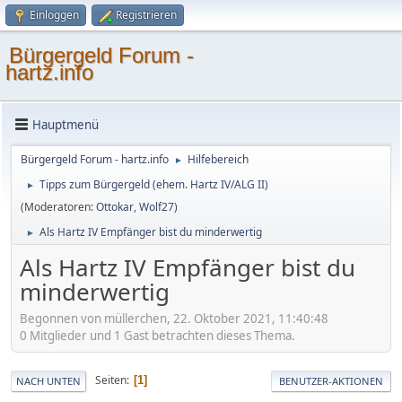
Einloggen
Registrieren
Bürgergeld Forum -
hartz.info
Hauptmenü
Bürgergeld Forum - hartz.info
Hilfebereich
►
Tipps zum Bürgergeld (ehem. Hartz IV/ALG II)
►
(Moderatoren:
Ottokar
,
Wolf27
)
Als Hartz IV Empfänger bist du minderwertig
►
Als Hartz IV Empfänger bist du
minderwertig
Begonnen von müllerchen, 22. Oktober 2021, 11:40:48
0 Mitglieder und 1 Gast betrachten dieses Thema.
Seiten
1
NACH UNTEN
BENUTZER-AKTIONEN