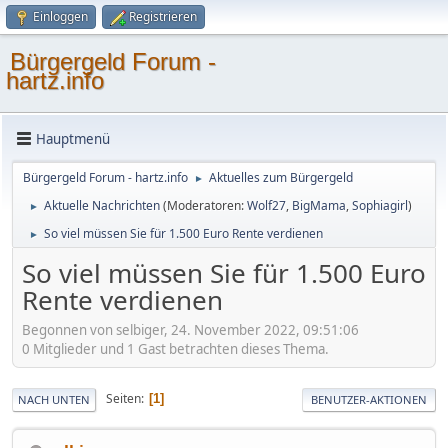
Einloggen
Registrieren
Bürgergeld Forum -
hartz.info
Hauptmenü
Bürgergeld Forum - hartz.info
Aktuelles zum Bürgergeld
►
Aktuelle Nachrichten
(Moderatoren:
Wolf27
,
BigMama
,
Sophiagirl
)
►
So viel müssen Sie für 1.500 Euro Rente verdienen
►
So viel müssen Sie für 1.500 Euro
Rente verdienen
Begonnen von selbiger, 24. November 2022, 09:51:06
0 Mitglieder und 1 Gast betrachten dieses Thema.
Seiten
1
NACH UNTEN
BENUTZER-AKTIONEN