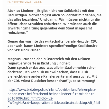
19. November 2023, 19:32:17
Aber, so Lindner: ,,Es gibt nicht nur Solidarität mit den
Bedürftigen. Notwendig ist auch Solidarität mit denen, die
das alles bezahlen." Und dann: ,,Wir müssen nicht nur die
öffentlichen Schulden reduzieren. Wir müssen auch die
Erwartungshaltung gegenüber dem Staat insgesamt
reduzieren."
Genau das wärmte das wirtschaftsliberale Herz der CDU,
aber wohl kaum Lindners spendierfreudige Koalitionäre
von SPD und Grünen.
Magnus Brunner, der in Österreich mit den Grünen
regiert, erwiderte in Richtung Lindner:
Dann sprach er das aus, was alle im Saal ohnehin schon
dachten: ,,Ich kann Dir nur wünschen, dass Du Dir
vielleicht eine andere Kanzlerpartei mal aussuchst. Mit
der CDU wärst Du sicher besser dran!" Jubelstimmung!
https://www.bild.de/politik/inland/politik-inland/ehrenplatz-
neben-merz-bei-festabend-heisser-lindner-flirt-mit-der-cdu-
86101086.bild.html?dicbo=v2-
PWCKgNu&cid=kooperation.article.outbrain.desktop.AR_2.bil
d