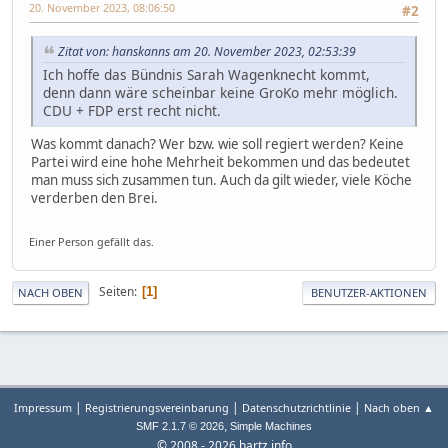
20. November 2023, 08:06:50
#2
Zitat von: hanskanns am 20. November 2023, 02:53:39
Ich hoffe das Bündnis Sarah Wagenknecht kommt,
denn dann wäre scheinbar keine GroKo mehr möglich.
CDU + FDP erst recht nicht.
Was kommt danach? Wer bzw. wie soll regiert werden? Keine
Partei wird eine hohe Mehrheit bekommen und das bedeutet
man muss sich zusammen tun. Auch da gilt wieder, viele Köche
verderben den Brei.
Einer Person gefällt das.
Seiten
1
NACH OBEN
BENUTZER-AKTIONEN
|
|
|
Impressum
Registrierungsvereinbarung
Datenschutzrichtlinie
Nach oben ▲
,
SMF 2.1.7 © 2026
Simple Machines
© 2008 - 2026 hartz.info