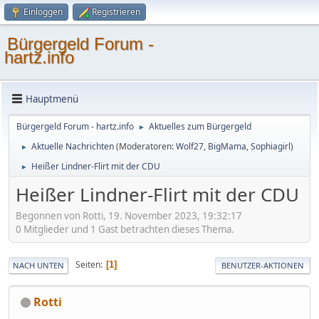
Einloggen
Registrieren
Bürgergeld Forum -
hartz.info
Hauptmenü
Bürgergeld Forum - hartz.info
Aktuelles zum Bürgergeld
►
Aktuelle Nachrichten
(Moderatoren:
Wolf27
,
BigMama
,
Sophiagirl
)
►
Heißer Lindner-Flirt mit der CDU
►
Heißer Lindner-Flirt mit der CDU
Begonnen von Rotti, 19. November 2023, 19:32:17
0 Mitglieder und 1 Gast betrachten dieses Thema.
Seiten
1
NACH UNTEN
BENUTZER-AKTIONEN
Rotti