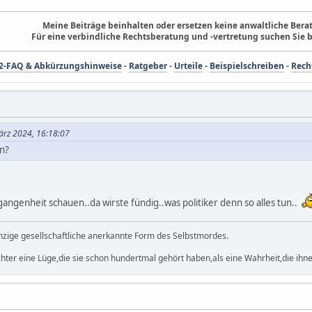
Meine Beiträge beinhalten oder ersetzen keine anwaltliche Berat
Für eine verbindliche Rechtsberatung und -vertretung suchen Sie b
2-FAQ & Abkürzungshinweise
-
Ratgeber
-
Urteile
-
Beispielschreiben
-
Rech
ärz 2024, 16:18:07
n?
gangenheit schauen..da wirste fündig..was politiker denn so alles tun..
einzige gesellschaftliche anerkannte Form des Selbstmordes.
hter eine Lüge,die sie schon hundertmal gehört haben,als eine Wahrheit,die ihnen 