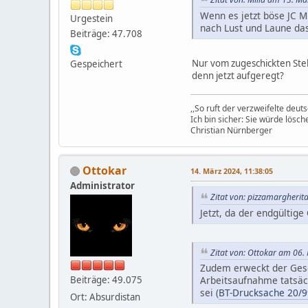
Wenn es jetzt böse JC M
Urgestein
nach Lust und Laune da
Beiträge: 47.708
Nur vom zugeschickten Ste
Gespeichert
denn jetzt aufgeregt?
,,So ruft der verzweifelte deut
Ich bin sicher: Sie würde lösch
Christian Nürnberger
Ottokar
14. März 2024, 11:38:05
Administrator
Zitat von: pizzamargherit
Jetzt, da der endgültige
Zitat von: Ottokar am 06.
Zudem erweckt der Geset
Beiträge: 49.075
Arbeitsaufnahme tatsäch
sei (
BT-Drucksache 20/
Ort: Absurdistan