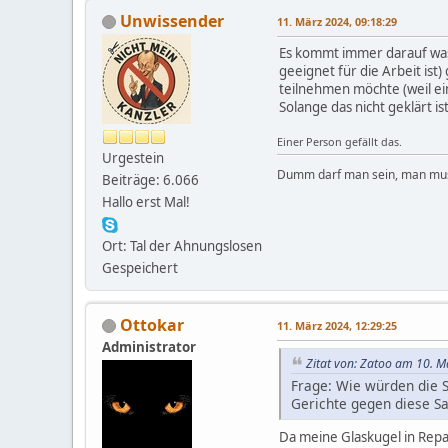
Unwissender
11. März 2024, 09:18:29
Es kommt immer darauf was 
geeignet für die Arbeit ist
teilnehmen möchte (weil ei
Solange das nicht geklärt i
Einer Person gefällt das.
Urgestein
Dumm darf man sein, man muss
Beiträge: 6.066
Hallo erst Mal!
Ort: Tal der Ahnungslosen
Gespeichert
Ottokar
11. März 2024, 12:29:25
Administrator
Zitat von: Zatoo am 10. M
Frage: Wie würden die S
Gerichte gegen diese Sa
Da meine Glaskugel in Repar