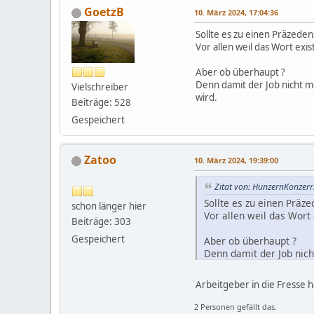
GoetzB
10. März 2024, 17:04:36
Sollte es zu einen Präzede
Vor allen weil das Wort ex
Aber ob überhaupt ?
Denn damit der Job nicht m
Vielschreiber
wird.
Beiträge: 528
Gespeichert
Zatoo
10. März 2024, 19:39:00
Zitat von: HunzernKonzer
Sollte es zu einen Präz
schon länger hier
Vor allen weil das Wort
Beiträge: 303
Gespeichert
Aber ob überhaupt ?
Denn damit der Job nich
Mehrwertes sein wird.
Arbeitgeber in die Fresse 
2 Personen gefällt das.