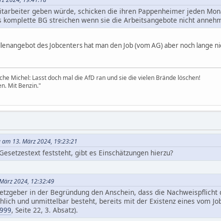
itarbeiter geben würde, schicken die ihren Pappenheimer jeden Mon
s komplette BG streichen wenn sie die Arbeitsangebote nicht anneh
llenangebot des Jobcenters hat man den Job (vom AG) aber noch lange 
sche Michel: Lasst doch mal die AfD ran und sie die vielen Brände löschen!
en. Mit Benzin."
a am 13. März 2024, 19:23:21
 Gesetzestext feststeht, gibt es Einschätzungen hierzu?
 März 2024, 12:32:49
zgeber in der Begründung den Anschein, dass die Nachweispflicht d
lich und unmittelbar besteht, bereits mit der Existenz eines vom Jo
9999
, Seite 22, 3. Absatz).