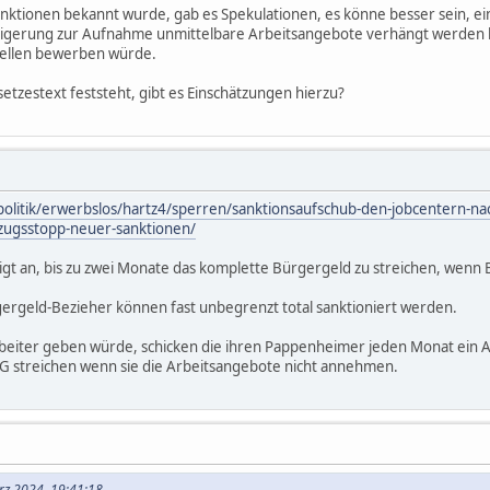
anktionen bekannt wurde, gab es Spekulationen, es könne besser sein, ei
Weigerung zur Aufnahme unmittelbare Arbeitsangebote verhängt werden 
Stellen bewerben würde.
setzestext feststeht, gibt es Einschätzungen hierzu?
olitik/erwerbslos/hartz4/sperren/sanktionsaufschub-den-jobcentern-nach
lzugsstopp-neuer-sanktionen/
gt an, bis zu zwei Monate das komplette Bürgergeld zu streichen, wenn
ergeld-Bezieher können fast unbegrenzt total sanktioniert werden.
rbeiter geben würde, schicken die ihren Pappenheimer jeden Monat ein 
G streichen wenn sie die Arbeitsangebote nicht annehmen.
ärz 2024, 19:41:18