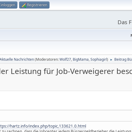
Einloggen
Registrieren
Das 
Aktuelle Nachrichten
(Moderatoren:
Wolf27
,
BigMama
,
Sophiagirl
)
Beitrag Bü
►
der Leistung für Job-Verweigerer bes
ttps://hartz.info/index.php/topic,133621.0.html
mit zu rechnen, dass die Jobcenter jedem Bürgergeldbezieher die Leistung