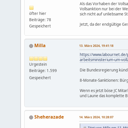
Als das Vorhaben der Volls
Vollsanktion nur bei der 
öfter hier
sich nicht auf unliebsame 
Beiträge: 78
Jetzt, da der endgültige Ge
Gespeichert
Milla
13. März 2024, 19:41:18
https://www.labournet.de/p
arbeitsministerium-um-vol
Urgestein
Die Bundesregierung kündi
Beiträge: 1.599
Gespeichert
8-Monate-Sanktionen: Bürg
Wenn es jetzt böse JC Mita
und Laune das komplette B
Sheherazade
14. März 2024, 10:28:07
Zitat von: Milla am 13. M