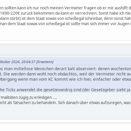
ssen sollten kann ich nur noch meinen Vermieter fragen ob er mir aushilf
1890-220€ zurück bekommen da kann er verrechnen. Sonst habe ich ni
 dann stirbt) ist dem Staat sowas von scheißegal scheinbar, denn sonst hät
man dem Staat sowas von scheißegal ist sollte man sich immer vor Augen 
Oktober 2024, 20:04:37
[Erweitern]
s man mittellose Menschen derart kalt abserviert- denen wochenlang 
t. Die werden dann wohl noch obdachlos, weil der Vermieter nicht war
 Übergang wenn man vom KC kommt wie ich hier, einfacher oder etwas
e Ticks anwendet die gesetzeswidrig sind (der Gesetzgeber sieht j
l ich nicht wissen was das Sozialamt so alles an Tricks drauf hat.
malitäten zügig zu erledigen ....
cht als Tatsachen zu behandeln. Sich danach über etwas aufzuregen, wa
 KC email da sman das jewilige Sozialamt vorab informiert hat, fi
h. Nun heisst es etwas warten auf Rückantwort vom SB.
reissen sollten kann ich nur noch meinen Vermieter fragen ob er mir
er) habe immer so 1890-220€ zurück bekommen da kann er verrechn