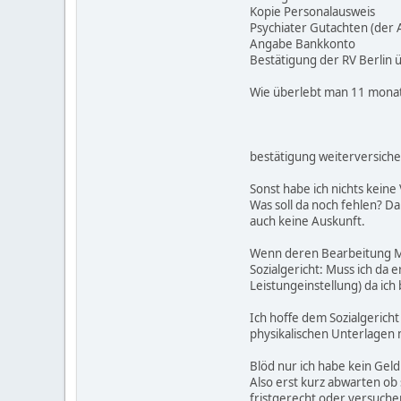
Kopie Personalausweis
Psychiater Gutachten (der 
Angabe Bankkonto
Bestätigung der RV Berlin 
Wie überlebt man 11 monate
bestätigung weiterversiche
Sonst habe ich nichts kein
Was soll da noch fehlen? Da
auch keine Auskunft.
Wenn deren Bearbeitung Mo
Sozialgericht: Muss ich da
Leistungeinstellung) da ich
Ich hoffe dem Sozialgericht
physikalischen Unterlagen
Blöd nur ich habe kein Gel
Also erst kurz abwarten ob
fristgerecht oder versuch