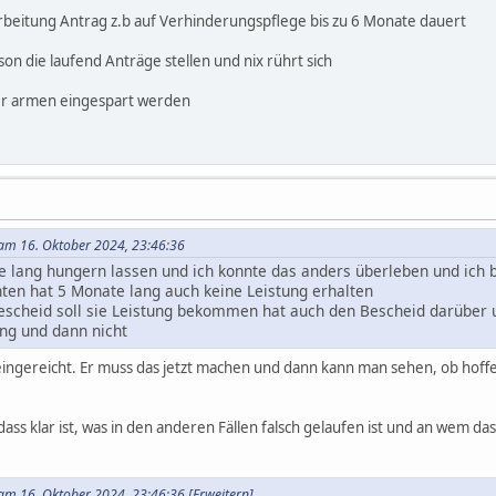
earbeitung Antrag z.b auf Verhinderungspflege bis zu 6 Monate dauert
n die laufend Anträge stellen und nix rührt sich
der armen eingespart werden
am 16. Oktober 2024, 23:46:36
lang hungern lassen und ich konnte das anders überleben und ich bi
ten hat 5 Monate lang auch keine Leistung erhalten
Bescheid soll sie Leistung bekommen hat auch den Bescheid darüber 
ng und dann nicht
s eingereicht. Er muss das jetzt machen und dann kann man sehen, ob hof
ass klar ist, was in den anderen Fällen falsch gelaufen ist und an wem da
am 16. Oktober 2024, 23:46:36
[Erweitern]