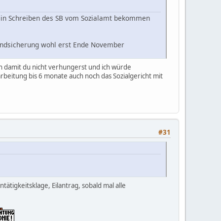
 ein Schreiben des SB vom Sozialamt bekommen
rundsicherung wohl erst Ende November
nen damit du nicht verhungerst und ich würde
 denn ohne Geld bis Ende November überbrücken???
rbeitung bis 6 monate auch noch das Sozialgericht mit
erbrückung für den ganzen Monat beantragen.
#31
tätigkeitsklage, Eilantrag, sobald mal alle