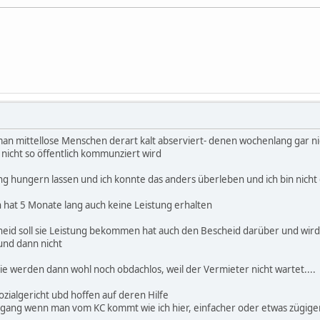
e wochen nix zu essen hat (oder ghar dann stirbt) ist dem Staat so
t. wenn gesetzlich keine Lücke entstehen darf. Das man dem Staat so
n mittellose Menschen derart kalt abserviert- denen wochenlang gar nich
s nicht so öffentlich kommunziert wird
g hungern lassen und ich konnte das anders überleben und ich bin nicht 
hat 5 Monate lang auch keine Leistung erhalten
cheid soll sie Leistung bekommen hat auch den Bescheid darüber und wird
und dann nicht
ie werden dann wohl noch obdachlos, weil der Vermieter nicht wartet....
zialgericht ubd hoffen auf deren Hilfe
rgang wenn man vom KC kommt wie ich hier, einfacher oder etwas zügiger