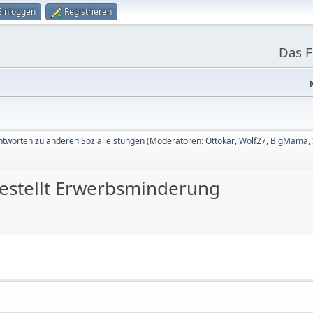
Einloggen
Registrieren
Das 
tworten zu anderen Sozialleistungen
(Moderatoren:
Ottokar
,
Wolf27
,
BigMama
,
gestellt Erwerbsminderung