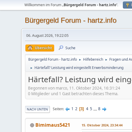
Willkommen im Forum „
Bürgergeld Forum - hartz.info
“.
Bürgergeld Forum - hartz.info
06. August 2026, 19:22:05
Übersicht
Suche
Bürgergeld Forum - hartz.info
Hilfebereich
Fragen und An
►
►
Härtefall? Leistung wird eingestellt Erwerbsminderung
►
Härtefall? Leistung wird ein
Begonnen von marco, 11. Oktober 2024, 16:31:24
0 Mitglieder und 1 Gast betrachten dieses Thema.
1
2
4
5
...
8
Seiten
3
NACH UNTEN
Bimimaus5421
15. Oktober 2024, 23:34:44