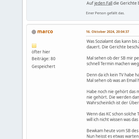
Auf
jeden Fall
die Gerichte b
Einer Person gefällt das.
marco
16. Oktober 2024, 20:04:37
Was Sozialamt das kann bis
dauert. Die Gerichte besch
öfter hier
Mal sehen ob der SB mir per
Beiträge: 80
schnell Termin machen weg
Gespeichert
Denn da ich kein TV habe ha
Mal sehen ob was an Email 
Habe noch nie gehört das ma
nie gehört. Die werden dann
Wahrscheinlich ist der Übe
Wenn das KC schon solche T
will ich nicht wissen was das
Bewkam heute vom SB des KC
Nun heisst es etwas warten