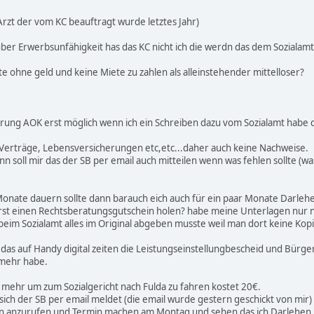
Arzt der vom KC beauftragt wurde letztes Jahr)
über Erwerbsunfähigkeit has das KC nicht ich die werdn das dem Sozialamt
 ohne geld und keine Miete zu zahlen als alleinstehender mittelloser?
rung AOK erst möglich wenn ich ein Schreiben dazu vom Sozialamt habe 
e Verträge, Lebensversicherungen etc,etc...daher auch keine Nachweise.
nn soll mir das der SB per email auch mitteilen wenn was fehlen sollte (
nate dauern sollte dann barauch eich auch für ein paar Monate Darleh
 erst einen Rechtsberatungsgutschein holen? habe meine Unterlagen nur n
 beim Sozialamt alles im Original abgeben musste weil man dort keine Kop
 das auf Handy digital zeiten die Leistungseinstellungbescheid und Bürger
 mehr habe.
d mehr um zum Sozialgericht nach Fulda zu fahren kostet 20€.
 sich der SB per email meldet (die email wurde gestern geschickt von m
en anzurufen und Termin machen am Montag und sehen das ich Darlehen 