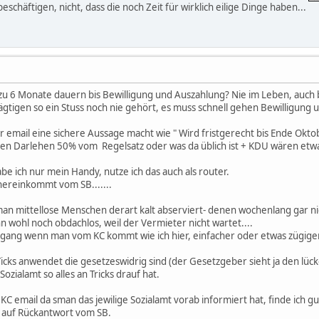
eschäftigen, nicht, dass die noch Zeit für wirklich eilige Dinge haben...
 zu 6 Monate dauern bis Bewilligung und Auszahlung? Nie im Leben, auch b
ägtigen so ein Stuss noch nie gehört, es muss schnell gehen Bewilligun
 email eine sichere Aussage macht wie " Wird fristgerecht bis Ende Oktob
en Darlehen 50% vom Regelsatz oder was da üblich ist + KDU wären et
be ich nur mein Handy, nutze ich das auch als router.
hereinkommt vom SB.......
n mittellose Menschen derart kalt abserviert- denen wochenlang gar nich
 wohl noch obdachlos, weil der Vermieter nicht wartet....
rgang wenn man vom KC kommt wie ich hier, einfacher oder etwas zügiger
icks anwendet die gesetzeswidrig sind (der Gesetzgeber sieht ja den lü
 Sozialamt so alles an Tricks drauf hat.
 email da sman das jewilige Sozialamt vorab informiert hat, finde ich gu
 auf Rückantwort vom SB.