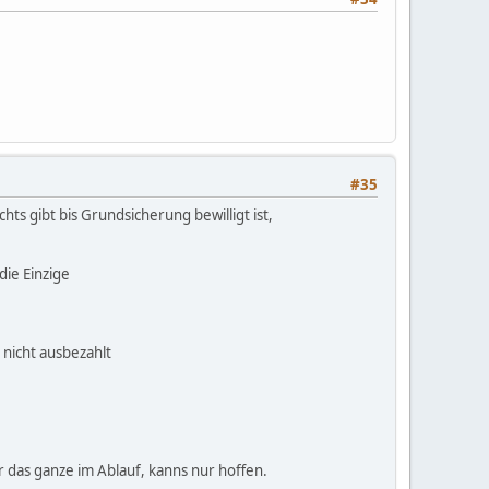
was von scheißegal scheinbar, denn sonst hätte
was von scheißegal ist sollte man sich immer vor
#35
ts gibt bis Grundsicherung bewilligt ist,
die Einzige
 nicht ausbezahlt
 das ganze im Ablauf, kanns nur hoffen.