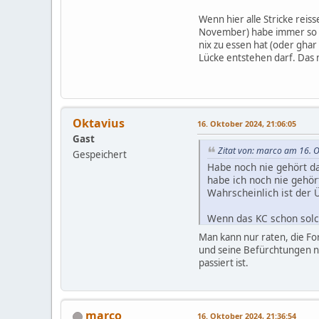
Wenn hier alle Stricke rei
November) habe immer so 
nix zu essen hat (oder ghar
Lücke entstehen darf. Das 
Oktavius
16. Oktober 2024, 21:06:05
Gast
Zitat von: marco am 16. 
Gespeichert
Habe noch nie gehört da
habe ich noch nie gehör
Wahrscheinlich ist der
Wenn das KC schon solch
Grundsicherung) dann wil
Man kann nur raten, die For
und seine Befürchtungen ni
Bewkam heute vom SB des
passiert ist.
beschleunigen denke ic
Wenn hier alle Stricke 
vor der Tür (im Novemb
marco
16. Oktober 2024, 21:36:54