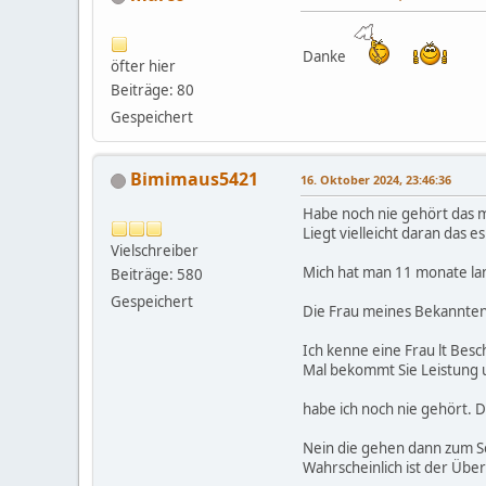
Planeten, ob man mehrer
das KC nicht so reagier
Augen halten.
Danke
öfter hier
Beiträge: 80
Gespeichert
Bimimaus5421
16. Oktober 2024, 23:46:36
Habe noch nie gehört das ma
Liegt vielleicht daran das e
Vielschreiber
Mich hat man 11 monate lan
Beiträge: 580
Gespeichert
Die Frau meines Bekannten 
Ich kenne eine Frau lt Bes
Mal bekommt Sie Leistung 
habe ich noch nie gehört. D
Nein die gehen dann zum So
Wahrscheinlich ist der Übe