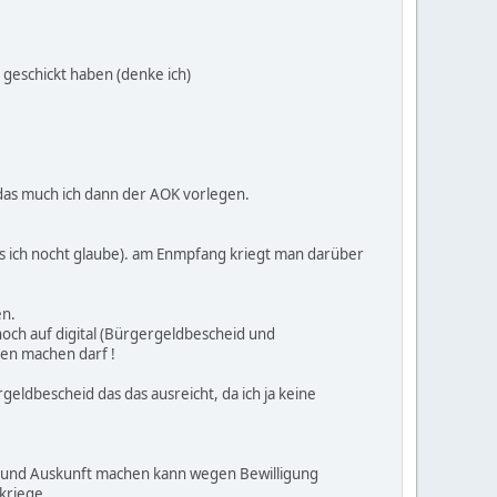
 geschickt haben (denke ich)
das much ich dann der AOK vorlegen.
was ich nocht glaube). am Enmpfang kriegt man darüber
en.
och auf digital (Bürgergeldbescheid und
ien machen darf !
geldbescheid das das ausreicht, da ich ja keine
ir) und Auskunft machen kann wegen Bewilligung
kriege.