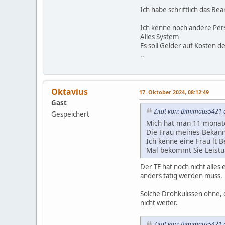
Ich habe schriftlich das B
Ich kenne noch andere Perso
Alles System
Es soll Gelder auf Kosten 
..
Oktavius
17. Oktober 2024, 08:12:49
Gast
Zitat von: Bimimaus5421 
Gespeichert
Mich hat man 11 monate 
Die Frau meines Bekann
Ich kenne eine Frau lt 
Mal bekommt Sie Leistu
Der TE hat noch nicht alle
anders tätig werden muss.
Solche Drohkulissen ohne, d
nicht weiter.
Zitat von: Bimimaus5421 