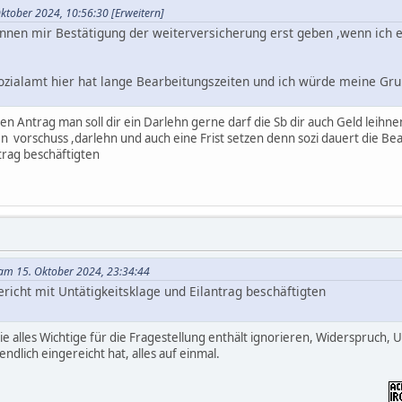
Oktober 2024, 10:56:30
[Erweitern]
nnen mir Bestätigung der weiterversicherung erst geben ,wenn ich
ozialamt hier hat lange Bearbeitungszeiten und ich würde meine G
 den Antrag man soll dir ein Darlehn gerne darf die Sb dir auch Geld leih
n richtig kriminell mich derart an die Wand zu stellen , wie soll ich
n vorschuss ,darlehn und auch eine Frist setzen denn sozi dauert die Bea
trag beschäftigten
Mal einen Tipp?
ichen weiterer Nachweise an das Sozialamt online gleich Kredit/Üb
am 15. Oktober 2024, 23:34:44
ericht mit Untätigkeitsklage und Eilantrag beschäftigten
e alles Wichtige für die Fragestellung enthält ignorieren, Widerspruch, Un
ndlich eingereicht hat, alles auf einmal.