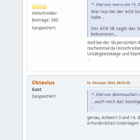
Zitat von: marco am 15. 
War nun bei der AOK kö
Vielschreiber
habe...
Beiträge: 580
Gespeichert
Der AOK SB sagte das S
bekommen...
Stell bei der Sb persönlich
Sind ja tolle Aussichte
nocheinmal da reinschreibe
Untätigkeitsklage und Eilan
Da hat keiner von euch 
..
Werde heute mit nachre
Oktavius
16. Oktober 2024, 08:53:35
Gast
Zitat von: Bimimaus5421 
Gespeichert
...auch noch das Sozialg
..
genau, Antwort 3 und 14, di
erforderlichen Unterlagen e