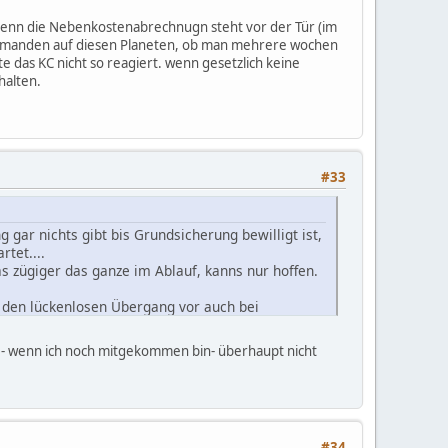
t denn die Nebenkostenabrechnugn steht vor der Tür (im
emanden auf diesen Planeten, ob man mehrere wochen
te das KC nicht so reagiert. wenn gesetzlich keine
halten.
#33
gar nichts gibt bis Grundsicherung bewilligt ist,
tet....
 zügiger das ganze im Ablauf, kanns nur hoffen.
a den lückenlosen Übergang vor auch bei
s - wenn ich noch mitgekommen bin- überhaupt nicht
nde ich gut das wird das ganze etwas
 aushilft denn die Nebenkostenabrechnugn steht
en. Sonst habe ich niemanden auf diesen
#34