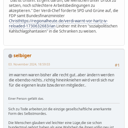
"Das ist Unsinn. Es geht darum, die Menschen unter Druck zu
setzen, noch schlechtere Arbeitsbedingungen zu
akzeptieren." Der Verdi-Chef forderte SPD und Grüne auf, die
FDP samt Bundesfinanzminister
Christhttps://regionalheute.de/verdi-warnt-vor-hartz-iv-
reloaded-1730632683/ian
Lindner mit ihren "sozialpolitischen
Kahlschlagphantasien" in die Schranken zu weisen.
selbiger
03. November 2024, 18:59:03
#1
im warnen waren bisher alle recht gut..aber ändern werden
die ebendso nichts..richtig hineinkniehen wird verdi sich nur
für die eigenen leute bzw.deren mitglieder..
Einer Person gefällt das.
Sich zu Tode arbeiten,ist die einzige gesellschaftliche anerkannte
Form des Selbstmordes.
Die Menschen glauben viel leichter eine Lüge,die sie schon
hundertmal gehört haben,als eine Wahrheit,die ihnen völlig neu ist.