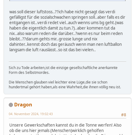
was soll dieser luftstoss..??ich habe nicht gesagt das verdi
gefälligst für die sozialschwachen springen soll..aber falls es dir
entgangen ist..verdi redet viel..auch wenns ums bg geht.(was
haben die eigentlich damit zu tun.?)..aber kommen tut da
nix..also warum reden die darüber..?wenn es nur beim reden
bleibt..??darum gehts mir..grosse lunge und nix
dahinter..kennst doch das geräusch wenn man nen luftballon
langsam die luft rauslässt..so ist das bei vielen..
Sich zu Tode arbeiten,ist die einzige gesellschaftliche anerkannte
Form des Selbstmordes.
Die Menschen glauben viel leichter eine Lüge,die sie schon
hundertmal gehört haben,als eine Wahrheit,die ihnen völlig neu ist.
Dragon
04. November 2024, 19:02:43
#8
Unsere Gewerkschaften kannst du in die Tonne werfen! Also
ob die uns hier jemals (Menschen)wirklich geholfen