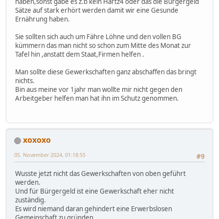
haben,sonst gäbe es z.b kein Hartz4 oder das die Bürgergeld
Sätze auf stark erhört werden damit wir eine Gesunde
Ernährung haben.
Sie sollten sich auch um Fähre Löhne und den vollen BG
kümmern das man nicht so schon zum Mitte des Monat zur
Tafel hin ,anstatt dem Staat,Firmen helfen .
Man sollte diese Gewerkschaften ganz abschaffen das bringt
nichts.
Bin aus meine vor 1jahr man wollte mir nicht gegen den
Arbeitgeber helfen man hat ihn im Schutz genommen.
xoxoxo
05. November 2024, 01:18:55
#9
Wusste jetzt nicht das Gewerkschaften von oben geführt
werden.
Und für Bürgergeld ist eine Gewerkschaft eher nicht
zuständig.
Es wird niemand daran gehindert eine Erwerbslosen
Gemeinschaft zu gründen.