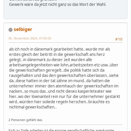
Gewerk wäre da jetzt nicht ganz so das Wort der Wahl.
selbiger
05. November 2024, 07:05:03
#10
als ich noch in dänemark gearbeitet hatte..wurde mir als
erstes gleich der beitritt in die gewerkschaft ans herz
gelegt..in dänemark zu dieser zeit wurden alle
arbeitsangelegenheiten wie lohn,arbeitszeiten etz usw..über
die gewerkschaften geregelt..die politik hatte sich da
rausgehalten und das den gewerkschaften überlassen..siehe
da..diese hatten in der tat zähne im mund..da hatten die
unternehmer immer den atemhauch der gewerkschaften im
nacken..so muss das..und nicht dieses kasperleteater wie
hier..wo der löwnanteil rein nur für die unternehmer gestärkt
wird..würden hier soliede regeln herschen..bräuchte es
nichtmal gewerkschaften..
2 Personen gefällt das.
Sich zu Tode arbeiten,ist die einzige gesellschaftliche anerkannte