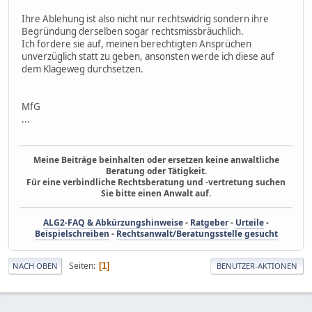
Ihre Ablehung ist also nicht nur rechtswidrig sondern ihre
Begründung derselben sogar rechtsmissbräuchlich.
Ich fordere sie auf, meinen berechtigten Ansprüchen
unverzüglich statt zu geben, ansonsten werde ich diese auf
dem Klageweg durchsetzen.
MfG
...
Meine Beiträge beinhalten oder ersetzen keine anwaltliche
Beratung oder Tätigkeit.
Für eine verbindliche Rechtsberatung und -vertretung suchen
Sie bitte einen Anwalt auf.
ALG2-FAQ & Abkürzungshinweise
-
Ratgeber
-
Urteile
-
Beispielschreiben
-
Rechtsanwalt/Beratungsstelle gesucht
Seiten
1
NACH OBEN
BENUTZER-AKTIONEN