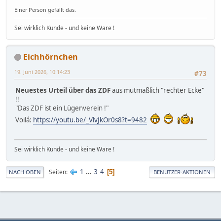
Einer Person gefällt das.
Sei wirklich Kunde - und keine Ware !
Eichhörnchen
19. Juni 2026, 10:14:23
#73
Neuestes Urteil über das ZDF
aus mutmaßlich "rechter Ecke"
!!
"Das ZDF ist ein Lügenverein !"
Voilá:
https://youtu.be/_VlvJkOr0s8?t=9482
Sei wirklich Kunde - und keine Ware !
1
...
3
4
Seiten
5
NACH OBEN
BENUTZER-AKTIONEN