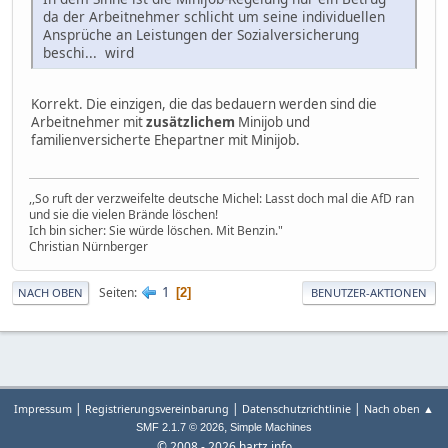
da der Arbeitnehmer schlicht um seine individuellen
Ansprüche an Leistungen der Sozialversicherung
beschi... wird
Korrekt. Die einzigen, die das bedauern werden sind die
Arbeitnehmer mit
zusätzlichem
Minijob und
familienversicherte Ehepartner mit Minijob.
,,So ruft der verzweifelte deutsche Michel: Lasst doch mal die AfD ran
und sie die vielen Brände löschen!
Ich bin sicher: Sie würde löschen. Mit Benzin."
Christian Nürnberger
1
Seiten
2
NACH OBEN
BENUTZER-AKTIONEN
|
|
|
Impressum
Registrierungsvereinbarung
Datenschutzrichtlinie
Nach oben ▲
,
SMF 2.1.7 © 2026
Simple Machines
© 2008 - 2026 hartz.info