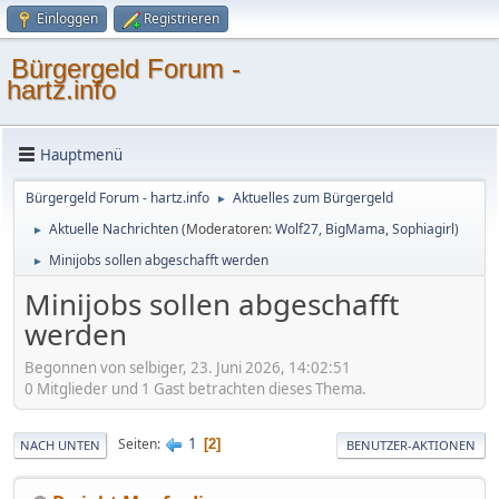
Einloggen
Registrieren
Bürgergeld Forum -
hartz.info
Hauptmenü
Bürgergeld Forum - hartz.info
Aktuelles zum Bürgergeld
►
Aktuelle Nachrichten
(Moderatoren:
Wolf27
,
BigMama
,
Sophiagirl
)
►
Minijobs sollen abgeschafft werden
►
Minijobs sollen abgeschafft
werden
Begonnen von selbiger, 23. Juni 2026, 14:02:51
0 Mitglieder und 1 Gast betrachten dieses Thema.
1
Seiten
2
NACH UNTEN
BENUTZER-AKTIONEN