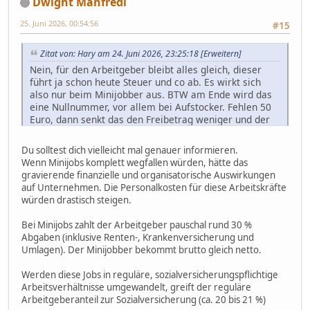
Dwight Manfredi
25. Juni 2026, 00:54:56
#15
Zitat von: Hary am 24. Juni 2026, 23:25:18
[Erweitern]
Nein, für den Arbeitgeber bleibt alles gleich, dieser
führt ja schon heute Steuer und co ab. Es wirkt sich
also nur beim Minijobber aus. BTW am Ende wird das
eine Nullnummer, vor allem bei Aufstocker. Fehlen 50
Euro, dann senkt das den Freibetrag weniger und der
Anspruch steigt stärker...
Du solltest dich vielleicht mal genauer informieren.
Wenn Minijobs komplett wegfallen würden, hätte das
gravierende finanzielle und organisatorische Auswirkungen
auf Unternehmen. Die Personalkosten für diese Arbeitskräfte
würden drastisch steigen.
Bei Minijobs zahlt der Arbeitgeber pauschal rund 30 %
Abgaben (inklusive Renten-, Krankenversicherung und
Umlagen). Der Minijobber bekommt brutto gleich netto.
Werden diese Jobs in reguläre, sozialversicherungspflichtige
Arbeitsverhältnisse umgewandelt, greift der reguläre
Arbeitgeberanteil zur Sozialversicherung (ca. 20 bis 21 %)