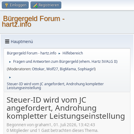
Einloggen
Registrieren
Bürgergeld Forum -
hartz.info
Hauptmenü
Bürgergeld Forum - hartz.info
Hilfebereich
►
Fragen und Antworten zum Bürgergeld (ehem. Hartz IV/ALG II)
►
(Moderatoren:
Ottokar
,
Wolf27
,
BigMama
,
Sophiagirl
)
►
Steuer-ID wird vom JC angefordert, Androhung kompletter
Leistungseinstellung
Steuer-ID wird vom JC
angefordert, Androhung
kompletter Leistungseinstellung
Begonnen von graham1, 01. Juli 2026, 13:42:43
0 Mitglieder und 1 Gast betrachten dieses Thema.