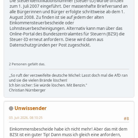
Die Steueridentifikationsnummer (Steuer-ID) wurde offiziell
zum 1. Juli 2007 eingeführt. Der massenhafte Briefversand an
alle Bürgerinnen und Bürger erfolgte schrittweise ab dem 1.
August 2008. Zu finden ist sie auf jedem der alten
Einkommensteuerbescheide oder
Lohnsteuerbescheinigungen. Alternativ kann man über das
Online-Portal des Bundeszentralamtes für Steuern (BZSt) die
Steuer-ID erneut anfordern. Diese wird dann aus
Datenschutzgründen per Post zugeschickt.
2 Personen gefällt das.
,,So ruft der verzweifelte deutsche Michel: Lasst doch mal die AfD ran
und sie die vielen Brände löschen!
Ich bin sicher: Sie würde löschen. Mit Benzin."
Christian Nürnberger
Unwissender
03. Juli 2026, 08:10:25
#8
Einkommensbescheide habe ich nicht mehr! Aber das mit dem
BZSt ist ein guter Tip! Dann muss ich gleich eine anfordern,