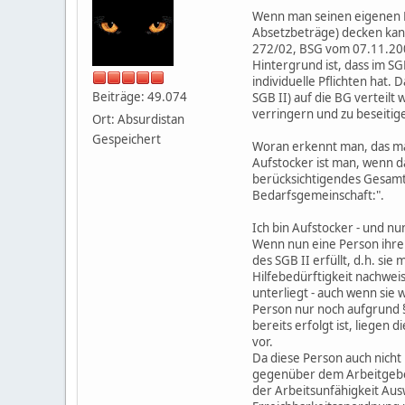
Wenn man seinen eigenen B
Absetzbeträge) decken kann
272/02, BSG vom 07.11.200
Hintergrund ist, dass im SG
individuelle Pflichten hat.
Beiträge: 49.074
SGB II) auf die BG verteilt
verringern und zu beseitig
Ort: Absurdistan
Gespeichert
Woran erkennt man, das ma
Aufstocker ist man, wenn d
berücksichtigendes Gesamt
Bedarfsgemeinschaft:".
Ich bin Aufstocker - und nu
Wenn nun eine Person ihre 
des SGB II erfüllt, d.h. 
Hilfebedürftigkeit nachweis
unterliegt - auch wenn si
Person nur noch aufgrund §
bereits erfolgt ist, liegen
vor.
Da diese Person auch nicht 
gegenüber dem Arbeitgeber,
der Arbeitsunfähigkeit Aus