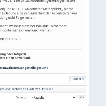
s z.B. weder eine Ortsabwesenheit genehmigen lassen,
n) und 61 SGB I (allgemeine Meldepflicht), hierbei
r Einladung eine Zeit außerhalb der Arbeitszeiten des
ung nicht Folge leisten.
annt, weshalb diese bei individuell nicht mehr
n sollte man sich energisch wehren.
ten des SGB II.
ung oder Tätigkeit.
itte einen Anwalt auf.
tsanwalt/Beratungsstelle gesucht
DRUCKEN
hte und Pflichten als Hartz IV Aufstocker
Gehe zu