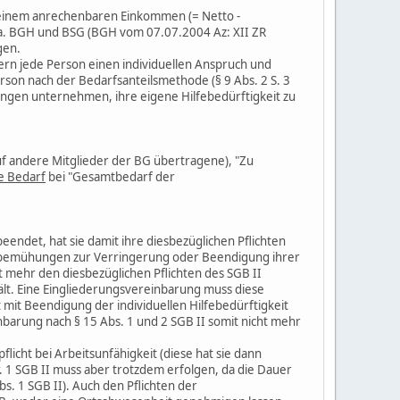
seinem anrechenbaren Einkommen (= Netto -
 u.a. BGH und BSG (BGH vom 07.07.2004 Az: XII ZR
gen.
dern jede Person einen individuellen Anspruch und
erson nach der Bedarfsanteilsmethode (§ 9 Abs. 2 S. 3
ngungen unternehmen, ihre eigene Hilfebedürftigkeit zu
f andere Mitglieder der BG übertragene), "Zu
e Bedarf
bei "Gesamtbedarf der
endet, hat sie damit ihre diesbezüglichen Pflichten
genbemühungen zur Verringerung oder Beendigung ihrer
ht mehr den diesbezüglichen Pflichten des SGB II
lt. Eine Eingliederungsvereinbarung muss diese
 mit Beendigung der individuellen Hilfebedürftigkeit
inbarung nach § 15 Abs. 1 und 2 SGB II somit nicht mehr
licht bei Arbeitsunfähigkeit (diese hat sie dann
. 1 SGB II muss aber trotzdem erfolgen, da die Dauer
s. 1 SGB II). Auch den Pflichten der