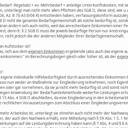
edarf: Regelsatz + ev. Mehrbedarf + anteilige Unterkunftskosten; mit 
, unterliegt man nicht mehr allen Pflichten des SGB II, diese sind, wie
6, Az: B 7b AS 8/06 R) entschieden haben, verfassungskonform auszule
B II nicht die gesamte Bedarfsgemeinschaft als solche bedürftig ist, son
 Daran ändern sich auch nichts, weil das anrechenbare Einkommen einer P
 wird, denn lt. § 2 SGB II muss die jeweils bedürftige Person nur Anstre
en, nicht jedoch die der anderen Mitglieder ihrer Bedarfsgemeinschaft.
n Aufstocker ist?
as, sich aus dem
eigenen Einkommen
ergebende (also auch das eigene au
einkommen:" im Berechnungsbogen gleich oder höher ist, als der
eigen
n?
eigene individuelle Hilfebedürftigkeit durch ausreichendes Einkommen be
sie muss nun weder an Maßnahme zur Eingliederung teilnehmen, noch Ei
en oder gar vornehmen, da sie ja nicht mehr bedürftig ist und somit nic
e wegen Anwendung der Bedarfsanteilsmethode weiterhin Leistungen erhä
 15 Abs. 4 SGB II abschließen, da eine Eingliederung in den Arbeitsmarkt
 die rechtlichen Voraussetzungen zum Abschluss einer Eingliederungsvere
mehr Arbeitslos ist, unterliegt sie ohnehin auch nicht mehr der Nachweispf
 der auch den Nachweis erhält), eine Mitteilung nach § 59 Abs. 1 S. 1 Nr
wirkungen auf die Leistungsberechnung haben kann (§ 7 Abs. 4 und § 8 Ab