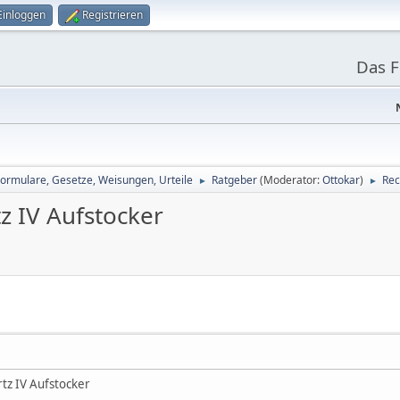
Einloggen
Registrieren
Das 
Formulare, Gesetze, Weisungen, Urteile
Ratgeber
(Moderator:
Ottokar
)
Rec
►
►
tz IV Aufstocker
rtz IV Aufstocker