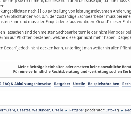
terliegt sie nicht mehr, da diese nur für Arbeitslose gilt, d.h. sie mus
en.
rkungspflichten nach §§ 60 (Mitteilung von leistungsrelevanten Änderunge
n Verpflichtungen vor, d.h. der zuständige Sachbearbeiter muss bei eine
sten kann und muss der Eingeladene "aus wichtigem Grund" dieser Einlad
ren Tatsachen sind den meisten Sachbearbeitern leider nicht klar oder bek
rhin auf Pflichten bestehen, welche diese gar nicht mehr haben. Dagege
 Bedarf jedoch nicht decken kann, unterliegt man weiterhin allen Pflich
Meine Beiträge beinhalten oder ersetzen keine anwaltliche Berat
Für eine verbindliche Rechtsberatung und -vertretung suchen Sie b
2-FAQ & Abkürzungshinweise
-
Ratgeber
-
Urteile
-
Beispielschreiben
-
Rech
Formulare, Gesetze, Weisungen, Urteile
Ratgeber
(Moderator:
Ottokar
)
Rec
►
►