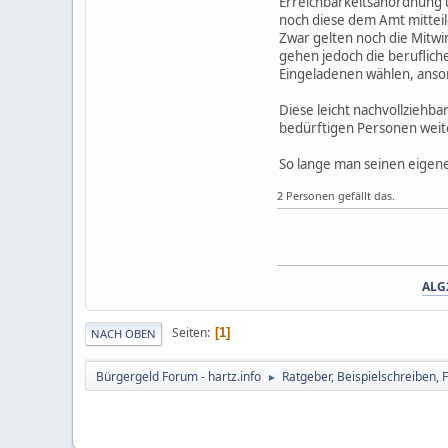
Erreichbarkeitsanordnung un
noch diese dem Amt mitteil
Zwar gelten noch die Mitwi
gehen jedoch die berufliche
Eingeladenen wählen, anson
Diese leicht nachvollziehba
bedürftigen Personen weite
So lange man seinen eigenen
2 Personen gefällt das.
ALG
Seiten
1
NACH OBEN
Bürgergeld Forum - hartz.info
Ratgeber, Beispielschreiben, 
►