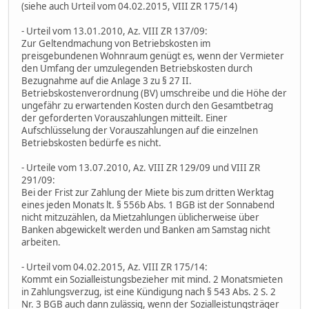
(siehe auch Urteil vom 04.02.2015, VIII ZR 175/14)
- Urteil vom 13.01.2010, Az. VIII ZR 137/09:
Zur Geltendmachung von Betriebskosten im
preisgebundenen Wohnraum genügt es, wenn der Vermieter
den Umfang der umzulegenden Betriebskosten durch
Bezugnahme auf die Anlage 3 zu § 27 II.
Betriebskostenverordnung (BV) umschreibe und die Höhe der
ungefähr zu erwartenden Kosten durch den Gesamtbetrag
der geforderten Vorauszahlungen mitteilt. Einer
Aufschlüsselung der Vorauszahlungen auf die einzelnen
Betriebskosten bedürfe es nicht.
- Urteile vom 13.07.2010, Az. VIII ZR 129/09 und VIII ZR
291/09:
Bei der Frist zur Zahlung der Miete bis zum dritten Werktag
eines jeden Monats lt. § 556b Abs. 1 BGB ist der Sonnabend
nicht mitzuzählen, da Mietzahlungen üblicherweise über
Banken abgewickelt werden und Banken am Samstag nicht
arbeiten.
- Urteil vom 04.02.2015, Az. VIII ZR 175/14:
Kommt ein Sozialleistungsbezieher mit mind. 2 Monatsmieten
in Zahlungsverzug, ist eine Kündigung nach § 543 Abs. 2 S. 2
Nr. 3 BGB auch dann zulässig, wenn der Sozialleistungsträger