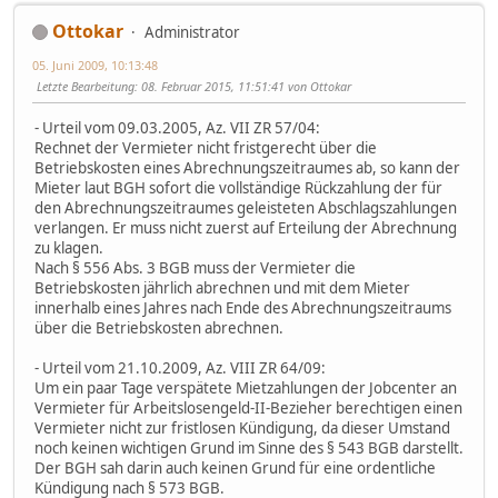
Ottokar
Administrator
05. Juni 2009, 10:13:48
Letzte Bearbeitung
: 08. Februar 2015, 11:51:41 von Ottokar
- Urteil vom 09.03.2005, Az. VII ZR 57/04:
Rechnet der Vermieter nicht fristgerecht über die
Betriebskosten eines Abrechnungszeitraumes ab, so kann der
Mieter laut BGH sofort die vollständige Rückzahlung der für
den Abrechnungszeitraumes geleisteten Abschlagszahlungen
verlangen. Er muss nicht zuerst auf Erteilung der Abrechnung
zu klagen.
Nach § 556 Abs. 3 BGB muss der Vermieter die
Betriebskosten jährlich abrechnen und mit dem Mieter
innerhalb eines Jahres nach Ende des Abrechnungszeitraums
über die Betriebskosten abrechnen.
- Urteil vom 21.10.2009, Az. VIII ZR 64/09:
Um ein paar Tage verspätete Mietzahlungen der Jobcenter an
Vermieter für Arbeitslosengeld-II-Bezieher berechtigen einen
Vermieter nicht zur fristlosen Kündigung, da dieser Umstand
noch keinen wichtigen Grund im Sinne des § 543 BGB darstellt.
Der BGH sah darin auch keinen Grund für eine ordentliche
Kündigung nach § 573 BGB.