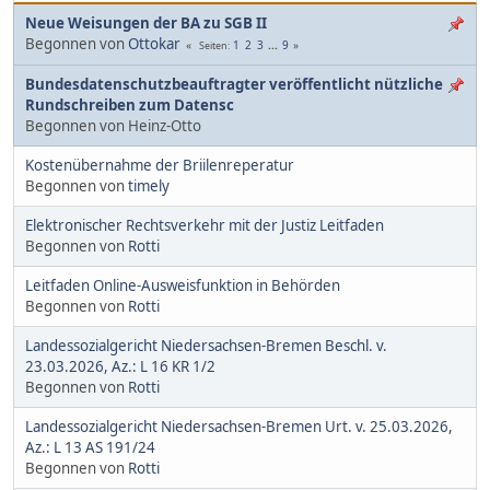
Neue Weisungen der BA zu SGB II
Begonnen von
Ottokar
1
2
3
...
9
Seiten
Bundesdatenschutzbeauftragter veröffentlicht nützliche
Rundschreiben zum Datensc
Begonnen von Heinz-Otto
Kostenübernahme der Briilenreperatur
Begonnen von
timely
Elektronischer Rechtsverkehr mit der Justiz Leitfaden
Begonnen von
Rotti
Leitfaden Online-Ausweisfunktion in Behörden
Begonnen von
Rotti
Landessozialgericht Niedersachsen-Bremen Beschl. v.
23.03.2026, Az.: L 16 KR 1/2
Begonnen von
Rotti
Landessozialgericht Niedersachsen-Bremen Urt. v. 25.03.2026,
Az.: L 13 AS 191/24
Begonnen von
Rotti