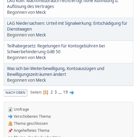
LAG Köln: Machtmissbrauch rechtfertigt hohe Abfindung u.
Auflösung des Vertrages
Begonnen von
Meck
LAG Niedersachsen: Urteil mit Signalwirkung: Entschädigung für
Dienstwagen
Begonnen von
Meck
Teilhabegesetz: Regelungen für Kontogebühren bei
Schwerbehinderung GdB 50
Begonnen von
Meck
Was sich bei Weiterbewilligung, Kontoauszügen und
Bewilligungszeiträumen ändert
Begonnen von
Meck
2
3
...
19
Seiten
1
NACH OBEN
Umfrage
Verschobenes Thema
Thema geschlossen
Angeheftetes Thema